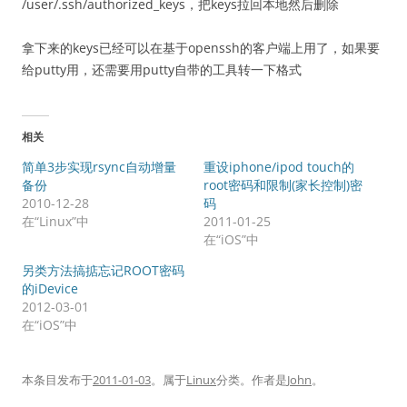
/user/.ssh/authorized_keys，把keys拉回本地然后删除
拿下来的keys已经可以在基于openssh的客户端上用了，如果要
给putty用，还需要用putty自带的工具转一下格式
相关
简单3步实现rsync自动增量
重设iphone/ipod touch的
备份
root密码和限制(家长控制)密
2010-12-28
码
在“Linux”中
2011-01-25
在“iOS”中
另类方法搞掂忘记ROOT密码
的iDevice
2012-03-01
在“iOS”中
本条目发布于
2011-01-03
。属于
Linux
分类。
作者是
John
。