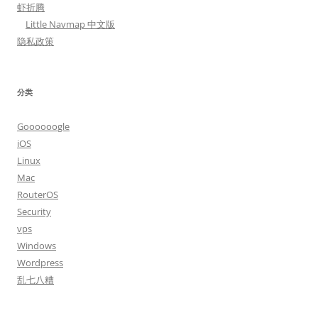
虾折腾
Little Navmap 中文版
隐私政策
分类
Goooooogle
iOS
Linux
Mac
RouterOS
Security
vps
Windows
Wordpress
乱七八糟