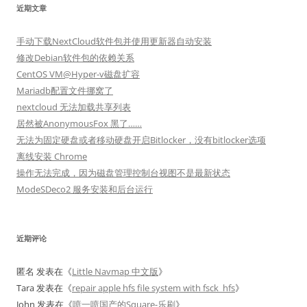
近期文章
手动下载NextCloud软件包并使用更新器自动安装
修改Debian软件包的依赖关系
CentOS VM@Hyper-v磁盘扩容
Mariadb配置文件挪窝了
nextcloud 无法加载共享列表
居然被AnonymousFox 黑了……
无法为固定硬盘或者移动硬盘开启Bitlocker，没有bitlocker选项
离线安装 Chrome
操作无法完成，因为磁盘管理控制台视图不是最新状态
ModeSDeco2 服务安装和后台运行
近期评论
匿名
发表在《
Little Navmap 中文版
》
Tara
发表在《
repair apple hfs file system with fsck_hfs
》
John
发表在《
喷一喷国产的Square-乐刷
》