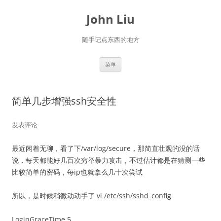
跳
至
John Liu
正
文
随手记点东西的地方
菜单
简单几步增强ssh安全性
发表评论
最近闲着无聊，看了下/var/log/secure，那简直壮观的没的话
说，每天都能好几百次穷举暴力攻击，不过估计都是在猜测一些
比较简单的密码，每ip也就拿么几十次尝试
所以，是时候稍微动动手了 vi /etc/ssh/sshd_config
LoginGraceTime 5