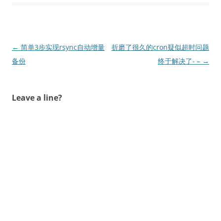
文
←
简单3步实现rsync自动增量
折磨了很久的cron疑似超时问题
章
备份
终于解决了- –
→
导
航
Leave a line?