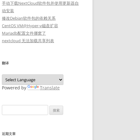
手动下载NextCloud软件包并使用更新器自
动安装
修改Debian软件包的依赖关系
CentOS VM@Hyper-v磁盘扩容
Mariadb配置文件挪窝了
nextcloud 无法加载共享列表
翻译
Powered by
Translate
搜
索：
近期文章