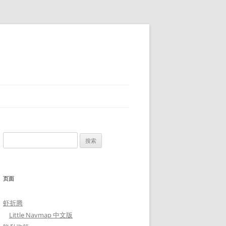
搜
索：
页面
虾折腾
Little Navmap 中文版