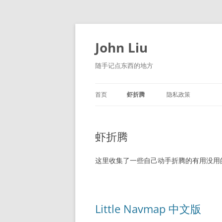
跳
至
正
John Liu
文
随手记点东西的地方
首页
虾折腾
隐私政策
LITTLE NAVMAP 中文版
虾折腾
这里收集了一些自己动手折腾的有用没用
Little Navmap 中文版