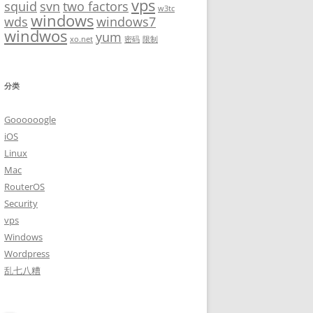
vps
squid
svn
two factors
w3tc
windows
wds
windows7
windwos
yum
xo.net
密码
限制
分类
Goooooogle
iOS
Linux
Mac
RouterOS
Security
vps
Windows
Wordpress
乱七八糟