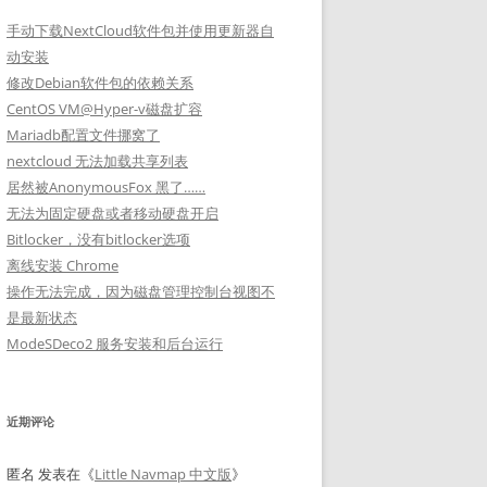
手动下载NextCloud软件包并使用更新器自
动安装
修改Debian软件包的依赖关系
CentOS VM@Hyper-v磁盘扩容
Mariadb配置文件挪窝了
nextcloud 无法加载共享列表
居然被AnonymousFox 黑了……
无法为固定硬盘或者移动硬盘开启
Bitlocker，没有bitlocker选项
离线安装 Chrome
操作无法完成，因为磁盘管理控制台视图不
是最新状态
ModeSDeco2 服务安装和后台运行
近期评论
匿名
发表在《
Little Navmap 中文版
》