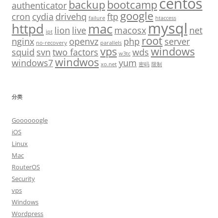
centos
backup
bootcamp
authenticator
google
cron
cydia
drivehq
ftp
failure
htaccess
mysql
httpd
mac
lion
live
macosx
net
ipt
root
nginx
openvz
php
server
no-recovery
parallels
vps
windows
squid
svn
two factors
wds
w3tc
windwos
windows7
yum
xo.net
密码
限制
分类
Goooooogle
iOS
Linux
Mac
RouterOS
Security
vps
Windows
Wordpress