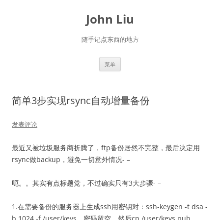
跳
至
John Liu
正
文
随手记点东西的地方
菜单
简单3步实现rsync自动增量备份
发表评论
最近又被垃圾服务商折腾了，ftp备份居然不完整，最后决定用
rsync做backup，避免一切意外情况- –
呃。。其实有点标题党，不过确实只有3大步骤- –
1.在需要备份的服务器上生成ssh用密钥对：ssh-keygen -t dsa -
b 1024 -f /user/keys，密码留空，然后cp /user/keys.pub