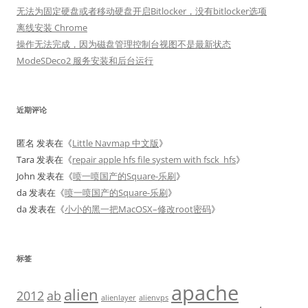
无法为固定硬盘或者移动硬盘开启Bitlocker，没有bitlocker选项
离线安装 Chrome
操作无法完成，因为磁盘管理控制台视图不是最新状态
ModeSDeco2 服务安装和后台运行
近期评论
匿名
发表在《
Little Navmap 中文版
》
Tara
发表在《
repair apple hfs file system with fsck_hfs
》
John
发表在《
喷一喷国产的Square-乐刷
》
da
发表在《
喷一喷国产的Square-乐刷
》
da
发表在《
小小的黑一把MacOSX–修改root密码
》
标签
apache
alien
2012
ab
alienlayer
alienvps