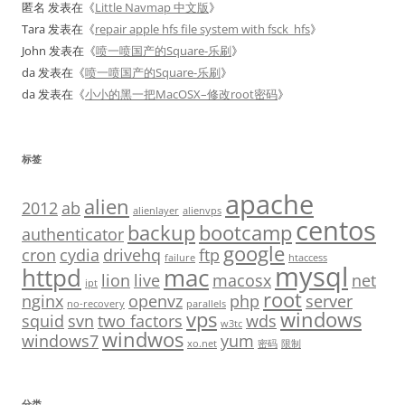
匿名
发表在《
Little Navmap 中文版
》
Tara
发表在《
repair apple hfs file system with fsck_hfs
》
John
发表在《
喷一喷国产的Square-乐刷
》
da
发表在《
喷一喷国产的Square-乐刷
》
da
发表在《
小小的黑一把MacOSX–修改root密码
》
标签
apache
alien
2012
ab
alienlayer
alienvps
centos
backup
bootcamp
authenticator
google
cron
cydia
drivehq
ftp
failure
htaccess
mysql
httpd
mac
lion
live
macosx
net
ipt
root
nginx
openvz
php
server
no-recovery
parallels
vps
windows
squid
svn
two factors
wds
w3tc
windwos
windows7
yum
xo.net
密码
限制
分类