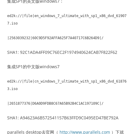
集成SP1的英文版windows7：
ed2k://|file|en_windows_7_ultimate_with_sp1_x86_dvd_61907
7.iso
|2563039232|60C9D5F92AFFA625F7A40717C6B264D9|/
SHA1: 92C1ADA4FF09C76EC2F1974940624CAB7F822F62
集成SP1的中文版windows7
ed2k://|file|cn_windows_7_ultimate_with_sp1_x86_dvd_61876
3.iso
|2651877376|D6A0D9FDB8C67A65B92B4C1AC197109C|/
SHA1: A94623A6B572541157B63FFD9C0495ED47BE792A
parallels desktop去官网（
http://www.parallels.com
）下就