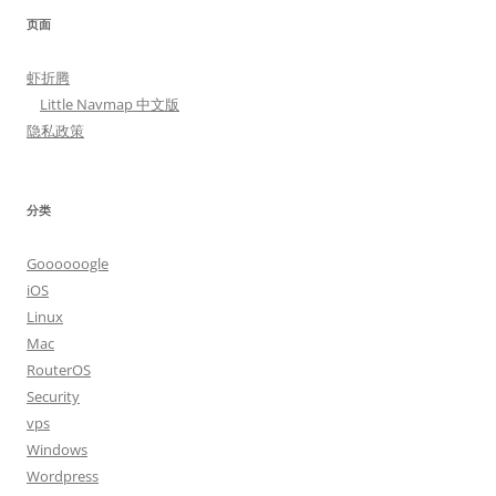
页面
虾折腾
Little Navmap 中文版
隐私政策
分类
Goooooogle
iOS
Linux
Mac
RouterOS
Security
vps
Windows
Wordpress