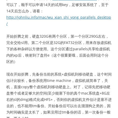
可以了，顺手可以申请14天的试用key，足够安装系统了，至于
14天后怎么办，请看：
http://johnliu.info/mac/wu_xian_shi_yong_parallels_desktop
/
开始折腾之前，硬盘320G有两个分区，第一个分区290G左右，
完全交给sl用。第二个分区是32G的FAT32分区，用来存放虚拟机
下的各种杂碎以方便使用。这个分区通过parallels共享给虚拟机
内的xp后，映射到了盘符e（这个很重要哦，后面会用到这个分
区的）
现在开始折腾，先备份当前的系统+虚拟机到移动硬盘，这个时间
估计比较长，备份系统用time machine，虚拟机就简单了，关
机，直接copy整个虚拟机到移动硬盘上。对了，记得先把移动硬
盘整个或者足够大的空间(至少能塞下你的真个mac系统盘+8G左
右的sl的dmg)格式化成HFS+，否则你的虚拟机文件估计是塞不进
去的，也不能用tm备份。开始备份后可以出去溜溜狗之类的，因
为时间确实是太长了，如果没用过tm备份的话，第一次备份一般