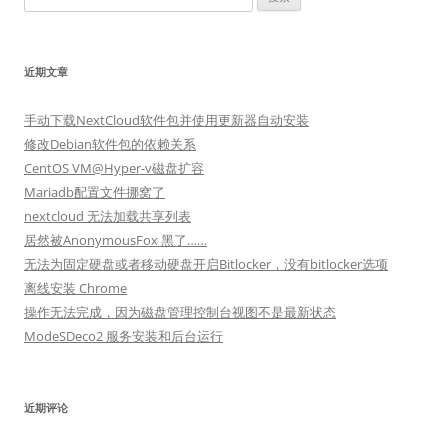
索：
近期文章
手动下载NextCloud软件包并使用更新器自动安装
修改Debian软件包的依赖关系
CentOS VM@Hyper-v磁盘扩容
Mariadb配置文件挪窝了
nextcloud 无法加载共享列表
居然被AnonymousFox 黑了……
无法为固定硬盘或者移动硬盘开启Bitlocker，没有bitlocker选项
离线安装 Chrome
操作无法完成，因为磁盘管理控制台视图不是最新状态
ModeSDeco2 服务安装和后台运行
近期评论