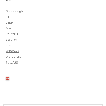
Goooooogle
iOS
Linux
Mac
RouterOS
Security
vps
Windows
Wordpress
乱七八糟