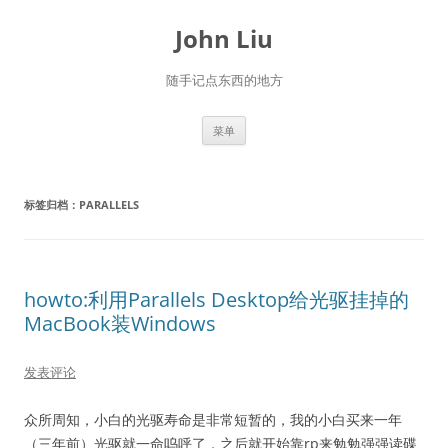
跳
至
John Liu
正
文
随手记点东西的地方
菜单
标签归档：
PARALLELS
howto:利用Parallels Desktop给光驱挂掉的
MacBook装Windows
发表评论
众所周知，小白的光驱寿命是非常短暂的，我的小白买来一年
（三年前）光驱就一命呜呼了，之后就开始靠rp来勉勉强强读碟