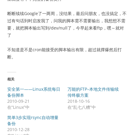
断断续续Google了一两周，没结果，最后问朋友，也没搞定，不
过有句话到时启发我了，问我的脚本需不需要输出，我想想不需
要，就把脚本输出写到/dev/null了，今早起来看ftp，嘿～就对
了
不知道是不是cron能接受的脚本输出有限，超过就撑爆然后打
断。
相关
安全第一——Linux系统每日
万能的FTP–本地文件传输续
备份脚本
传终极方案
2010-09-21
2018-10-16
在“Linux”中
在“乱七八糟”中
简单3步实现rsync自动增量
备份
2010-12-28