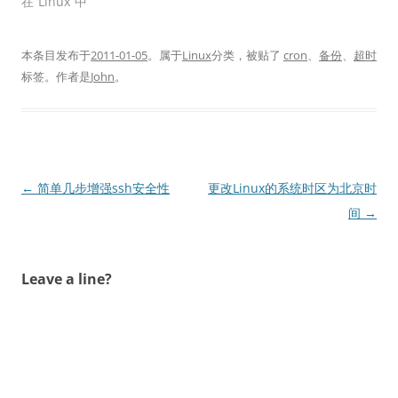
在“Linux”中
本条目发布于
2011-01-05
。属于
Linux
分类，被贴了
cron
、
备份
、
超时
标签。
作者是
John
。
文
←
简单几步增强ssh安全性
更改Linux的系统时区为北京时
章
间
→
导
航
Leave a line?