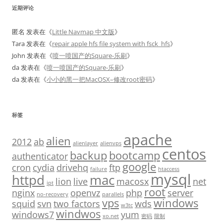
近期评论
匿名
发表在《
Little Navmap 中文版
》
Tara
发表在《
repair apple hfs file system with fsck_hfs
》
John
发表在《
喷一喷国产的Square-乐刷
》
da
发表在《
喷一喷国产的Square-乐刷
》
da
发表在《
小小的黑一把MacOSX–修改root密码
》
标签
apache
alien
2012
ab
alienlayer
alienvps
centos
backup
bootcamp
authenticator
google
cron
cydia
drivehq
ftp
failure
htaccess
mysql
httpd
mac
lion
live
macosx
net
ipt
root
nginx
openvz
php
server
no-recovery
parallels
vps
windows
squid
svn
two factors
wds
w3tc
windwos
windows7
yum
xo.net
密码
限制