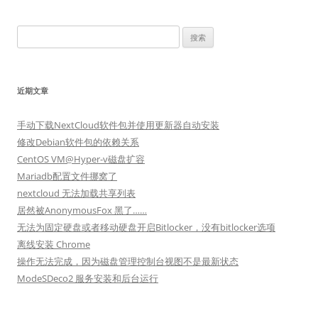
搜
索：
近期文章
手动下载NextCloud软件包并使用更新器自动安装
修改Debian软件包的依赖关系
CentOS VM@Hyper-v磁盘扩容
Mariadb配置文件挪窝了
nextcloud 无法加载共享列表
居然被AnonymousFox 黑了……
无法为固定硬盘或者移动硬盘开启Bitlocker，没有bitlocker选项
离线安装 Chrome
操作无法完成，因为磁盘管理控制台视图不是最新状态
ModeSDeco2 服务安装和后台运行