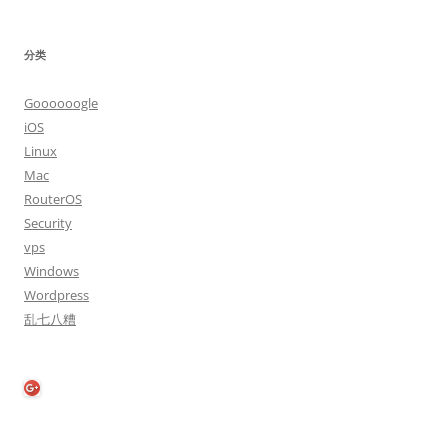
分类
Goooooogle
iOS
Linux
Mac
RouterOS
Security
vps
Windows
Wordpress
乱七八糟