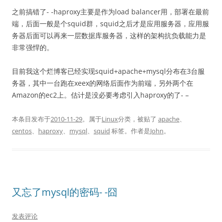
之前搞错了- -haproxy主要是作为load balancer用，部署在最前
端，后面一般是个squid群，squid之后才是应用服务器，应用服
务器后面可以再来一层数据库服务器，这样的架构抗负载能力是
非常强悍的。
目前我这个烂博客已经实现squid+apache+mysql分布在3台服
务器，其中一台跑在xeex的网络后面作为前端，另外两个在
Amazon的ec2上。估计是没必要考虑引入haproxy的了- –
本条目发布于
2010-11-29
。属于
Linux
分类，被贴了
apache
、
centos
、
haproxy
、
mysql
、
squid
标签。
作者是
John
。
又忘了mysql的密码- -囧
发表评论