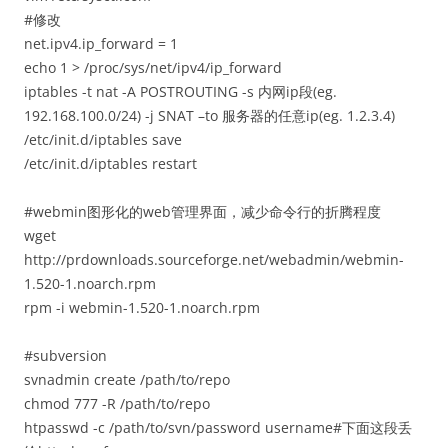
#修改
net.ipv4.ip_forward = 1
echo 1 > /proc/sys/net/ipv4/ip_forward
iptables -t nat -A POSTROUTING -s 内网ip段(eg.
192.168.100.0/24) -j SNAT –to 服务器的任意ip(eg. 1.2.3.4)
/etc/init.d/iptables save
/etc/init.d/iptables restart
#webmin图形化的web管理界面，减少命令行的折腾程度
wget
http://prdownloads.sourceforge.net/webadmin/webmin-
1.520-1.noarch.rpm
rpm -i webmin-1.520-1.noarch.rpm
#subversion
svnadmin create /path/to/repo
chmod 777 -R /path/to/repo
htpasswd -c /path/to/svn/password username#下面这段丢