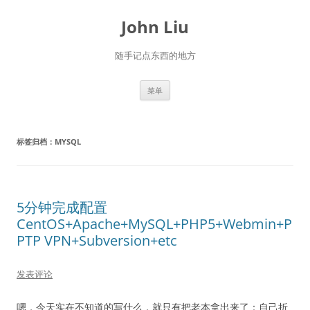
跳
至
John Liu
正
文
随手记点东西的地方
菜单
标签归档：
MYSQL
5分钟完成配置
CentOS+Apache+MySQL+PHP5+Webmin+P
PTP VPN+Subversion+etc
发表评论
嗯，今天实在不知道的写什么，就只有把老本拿出来了：自己折