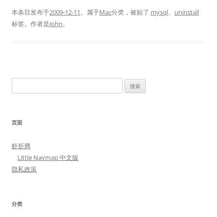
本条目发布于
2009-12-11
。属于
Mac
分类，被贴了
mysql
、
uninstall
标签。
作者是
John
。
搜
索：
页面
虾折腾
Little Navmap 中文版
隐私政策
分类