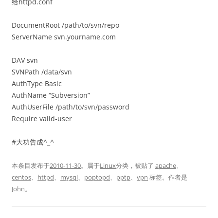
给httpd.conf
DocumentRoot /path/to/svn/repo
ServerName svn.yourname.com
DAV svn
SVNPath /data/svn
AuthType Basic
AuthName “Subversion”
AuthUserFile /path/to/svn/password
Require valid-user
#大功告成^_^
本条目发布于
2010-11-30
。属于
Linux
分类，被贴了
apache
、
centos
、
httpd
、
mysql
、
poptopd
、
pptp
、
vpn
标签。
作者是
John
。