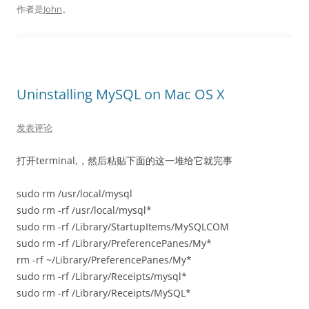
作者是
John
。
Uninstalling MySQL on Mac OS X
发表评论
打开terminal,，然后粘贴下面的这一堆给它就完事
sudo rm /usr/local/mysql
sudo rm -rf /usr/local/mysql*
sudo rm -rf /Library/StartupItems/MySQLCOM
sudo rm -rf /Library/PreferencePanes/My*
rm -rf ~/Library/PreferencePanes/My*
sudo rm -rf /Library/Receipts/mysql*
sudo rm -rf /Library/Receipts/MySQL*