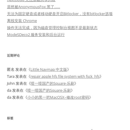
居然被AnonymousFox 黑了……
无法为固定硬盘或者移动硬盘开启Bitlocker，没有bitlocker选项
离线安装 Chrome
操作无法完成，因为磁盘管理控制台视图不是最新状态
ModeSDeco2 服务安装和后台运行
近期评论
匿名
发表在《
Little Navmap 中文版
》
Tara
发表在《
repair apple hfs file system with fsck_hfs
》
John
发表在《
喷一喷国产的Square-乐刷
》
da
发表在《
喷一喷国产的Square-乐刷
》
da
发表在《
小小的黑一把MacOSX–修改root密码
》
标签