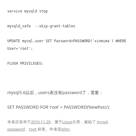
service mysqld stop
mysqld_safe --skip-grant-tables
UPDATE mysql.user SET Password=PASSWORD('xinmima') WHERE
User='root';
FLUSH PRIVILEGES;
mysql5.6以后，users表没有password了，需要：
SET PASSWORD FOR ‘root’ = PASSWORD(‘NewPass’);
本条目发布于
2010-11-29
。属于
Linux
分类，被贴了
mysql
、
password
、
root
标签。
作者是
John
。