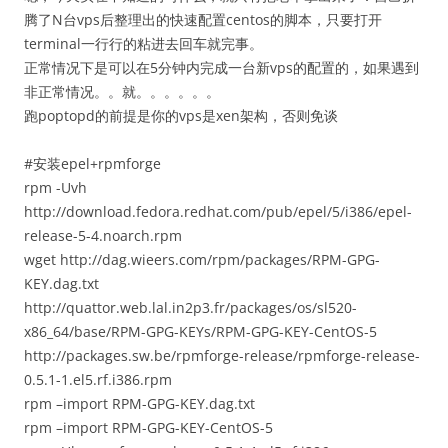
腾了N台vps后整理出的快速配置centos的脚本，只要打开
terminal一行行的粘进去回车就完事。
正常情况下是可以在5分钟内完成一台新vps的配置的，如果遇到
非正常情况。。就。。。。。。
跑poptopd的前提是你的vps是xen架构，否则免谈
#安装epel+rpmforge
rpm -Uvh
http://download.fedora.redhat.com/pub/epel/5/i386/epel-
release-5-4.noarch.rpm
wget http://dag.wieers.com/rpm/packages/RPM-GPG-
KEY.dag.txt
http://quattor.web.lal.in2p3.fr/packages/os/sl520-
x86_64/base/RPM-GPG-KEYs/RPM-GPG-KEY-CentOS-5
http://packages.sw.be/rpmforge-release/rpmforge-release-
0.5.1-1.el5.rf.i386.rpm
rpm –import RPM-GPG-KEY.dag.txt
rpm –import RPM-GPG-KEY-CentOS-5