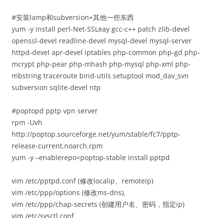
#安装lamp和subversion+其他一些东西
yum -y install perl-Net-SSLeay gcc-c++ patch zlib-devel
openssl-devel readline-devel mysql-devel mysql-server
httpd-devel apr-devel iptables php-common php-gd php-
mcrypt php-pear php-mhash php-mysql php-xml php-
mbstring traceroute bind-utils setuptool mod_dav_svn
subversion sqlite-devel ntp
#poptopd pptp vpn server
rpm -Uvh
http://poptop.sourceforge.net/yum/stable/fc7/pptp-
release-current.noarch.rpm
yum -y –enablerepo=poptop-stable install pptpd
vim /etc/pptpd.conf (修改localip、remoteip)
vim /etc/ppp/options (修改ms-dns),
vim /etc/ppp/chap-secrets (创建用户名、密码，指定ip)
vim /etc/sysctl.conf