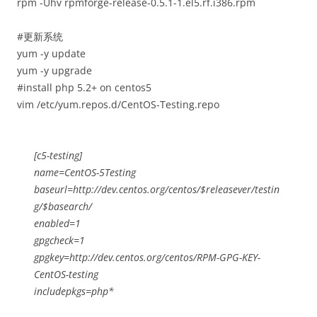
rpm -Uhv rpmforge-release-0.5.1-1.el5.rf.i386.rpm
#更新系统
yum -y update
yum -y upgrade
#install php 5.2+ on centos5
vim /etc/yum.repos.d/CentOS-Testing.repo
[c5-testing]
name=CentOS-5Testing
baseurl=http://dev.centos.org/centos/$releasever/testin
g/$basearch/
enabled=1
gpgcheck=1
gpgkey=http://dev.centos.org/centos/RPM-GPG-KEY-
CentOS-testing
includepkgs=php*