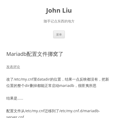
跳
至
John Liu
正
文
随手记点东西的地方
菜单
Mariadb配置文件挪窝了
发表评论
改了/etc/my.cnf里datadir的位置，结果一点反映都没有，把新
位置的整个dir删掉都能正常启动mariadb，很匪夷所思
结果是……
配置文件从/etc/my.cnf迁移到了/etc/my.cnf.d/mariadb-
server.cnf