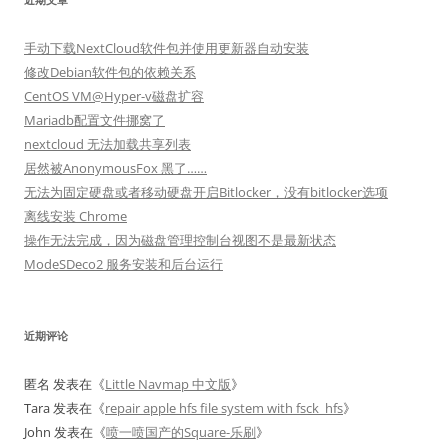
手动下载NextCloud软件包并使用更新器自动安装
修改Debian软件包的依赖关系
CentOS VM@Hyper-v磁盘扩容
Mariadb配置文件挪窝了
nextcloud 无法加载共享列表
居然被AnonymousFox 黑了……
无法为固定硬盘或者移动硬盘开启Bitlocker，没有bitlocker选项
离线安装 Chrome
操作无法完成，因为磁盘管理控制台视图不是最新状态
ModeSDeco2 服务安装和后台运行
近期评论
匿名
发表在《
Little Navmap 中文版
》
Tara
发表在《
repair apple hfs file system with fsck_hfs
》
John
发表在《
喷一喷国产的Square-乐刷
》