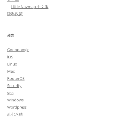
Little Navmap 中文版
隐私政策
分类
Goooooogle
iOS
Linux
Mac
RouterOS
Security
vps
Windows
Wordpress
乱七八糟