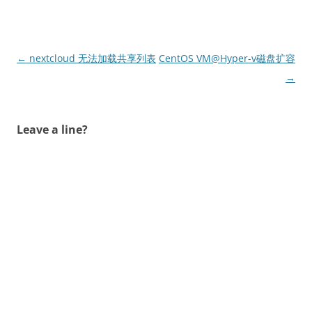
文
←
nextcloud 无法加载共享列表
CentOS VM@Hyper-v磁盘扩容
章
→
导
航
Leave a line?