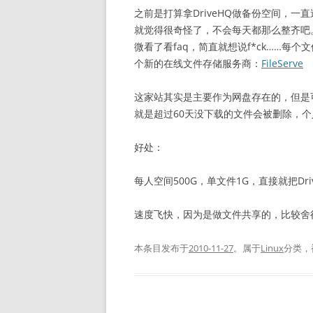
之前是打算拿DriveHQ做备份空间，
就觉得很奇怪了，不会每天都那么整齐吧。冲
微看了看faq，简直就想说f*ck……每
个新的在线文件存储服务商：
FileServe
这家站其实是主要作为网盘存在的，但是
就是超过60天没下载的文件会被删除，个人认
好处：
每人空间500G，单文件1G，直接就把Dr
速度飞快，因为是做文件共享的，比较舍
本条目发布于
2010-11-27
。属于
Linux
分类，