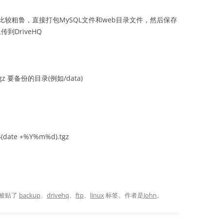
较粗鲁，直接打包MySQL文件和web目录文件，然后保存
到DriveHQ
.tgz 要备份的目录(例如/data)
(date +%Y%m%d).tgz
z
被贴了
backup
、
drivehq
、
ftp
、
linux
标签。
作者是
John
。