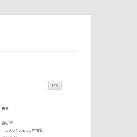
搜
索：
页面
虾折腾
Little Navmap 中文版