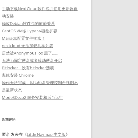
手动下载NextCloud软件包并使用更新器自
动安装
修改Debian软件包的依赖关系
CentOS VM@Hyper-v磁盘扩容
Mariadb配置文件挪窝了
nextcloud 无法加载共享列表
居然被AnonymousFox 黑了……
无法为固定硬盘或者移动硬盘开启
Bitlocker，没有bitlocker选项
离线安装 Chrome
操作无法完成，因为磁盘管理控制台视图不
是最新状态
ModeSDeco2 服务安装和后台运行
近期评论
匿名
发表在《
Little Navmap 中文版
》