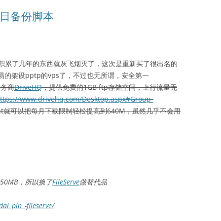
每日备份脚本
积累了几年的东西就灰飞烟灭了，这次是重新买了很出名的
容易的架设pptp的vps了，不过也无所谓，安全第一
服务商
DriveHQ
，提供免费的1GB ftp存储空间，上行流量无
ttps://www.drivehq.com/Desktop.aspx#Group-
ount就可以把每月下载限制轻松提高到640M，虽然几乎不会用
件50MB，所以换了
FileServe
做替代品
dai_pin_-fileserve/