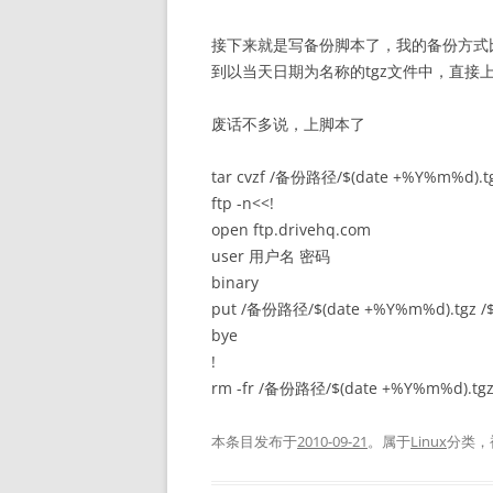
接下来就是写备份脚本了，我的备份方式比
到以当天日期为名称的tgz文件中，直接上传
废话不多说，上脚本了
tar cvzf /备份路径/$(date +%Y%m%d)
ftp -n<<!
open ftp.drivehq.com
user 用户名 密码
binary
put /备份路径/$(date +%Y%m%d).tgz /$
bye
!
rm -fr /备份路径/$(date +%Y%m%d).tg
本条目发布于
2010-09-21
。属于
Linux
分类，