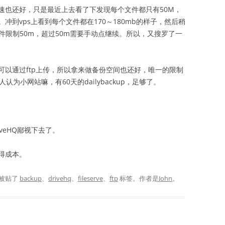
一直速也还好，只是最近上去看了下发现每个文件都只有50M，
到vps上看到每个文件都在170～180mb的样子，然后稍
个文件限制50m，超过50m需要手动点继续。所以，又搜罗了一
可以通过ftp上传，所以拿来做备份空间也还好，唯一的限制
为小网站嘛，有60天的dailybackup，足够了。
iveHQ鄙视下去了。
得成本。
被贴了
backup
、
drivehq
、
fileserve
、
ftp
标签。
作者是
John
。