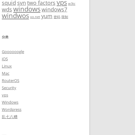
vps
squid
svn
two factors
w3tc
windows
wds
windows7
windwos
yum
xo.net
密码
限制
分类
Goooooogle
iOS
Linux
Mac
RouterOS
Security
vps
Windows
Wordpress
乱七八糟