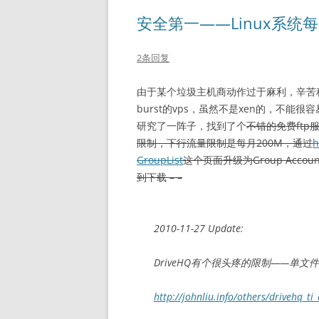
安全第一——Linux系统
2条回复
由于某个垃圾主机商动作过于麻利，辛苦
burst的vps，虽然不是xen的，不能很
研究了一阵子，找到了个
不错的免费ftp
限制，下行流量限制是每月200M，通过
h
GroupList
这个页面升级为Group Acc
到下载 – –
2010-11-27 Update:
DriveHQ有个很头疼的限制——单文
http://johnliu.info/others/drivehq_ti_