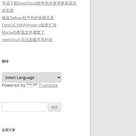
手动下载NextCloud软件包并使用更新器自
动安装
修改Debian软件包的依赖关系
CentOS VM@Hyper-v磁盘扩容
Mariadb配置文件挪窝了
nextcloud 无法加载共享列表
翻译
Powered by
Translate
搜
索：
近期文章