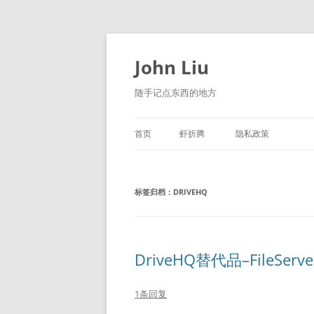
跳
至
正
John Liu
文
随手记点东西的地方
首页
虾折腾
隐私政策
LITTLE NAVMAP 中文版
标签归档：
DRIVEHQ
DriveHQ替代品–FileServe
1条回复