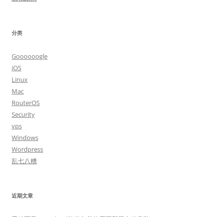
分类
Goooooogle
iOS
Linux
Mac
RouterOS
Security
vps
Windows
Wordpress
乱七八糟
近期文章