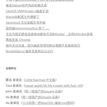
修改Debian软件包的依赖关系
CentOS VM@Hyper-v磁盘扩容
Mariadb配置文件挪窝了
nextcloud 无法加载共享列表
居然被AnonymousFox 黑了……
无法为固定硬盘或者移动硬盘开启Bitlocker，没有bitlocker选项
离线安装 Chrome
操作无法完成，因为磁盘管理控制台视图不是最新状态
ModeSDeco2 服务安装和后台运行
近期评论
匿名
发表在《
Little Navmap 中文版
》
Tara
发表在《
repair apple hfs file system with fsck_hfs
》
John
发表在《
喷一喷国产的Square-乐刷
》
da
发表在《
喷一喷国产的Square-乐刷
》
da
发表在《
小小的黑一把MacOSX–修改root密码
》