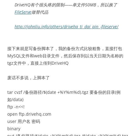
DriveHQ有个很头疼的限制——单文件50MB，所以换了
FileServe
做替代品
http://johnliu.info/others/drivehq_ti_dai_pin_-fileserve/
接下来就是写备份脚本了，我的备份方式比较粗鲁，直接打包
MySQL文件和web目录文件，然后保存到以当天日期为名称的
tgz文件中，直接上传到DriveHQ
废话不多说，上脚本了
tar cvzf /备份路径/$(date +%Y%m%d).tgz 要备份的目录(例
如/data)
ftp -n<<!
open ftp.drivehq.com
user 用户名 密码
binary
put /备份路径/$(date +%Y%m%d).tgz /$(date +%Y%m%d).tgz