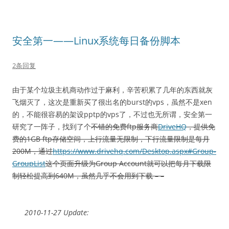
安全第一——Linux系统每日备份脚本
2条回复
由于某个垃圾主机商动作过于麻利，辛苦积累了几年的东西就灰
飞烟灭了，这次是重新买了很出名的burst的vps，虽然不是xen
的，不能很容易的架设pptp的vps了，不过也无所谓，安全第一
研究了一阵子，找到了个
不错的免费ftp服务商
DriveHQ
，提供免
费的1GB ftp存储空间，上行流量无限制，下行流量限制是每月
200M，通过
https://www.drivehq.com/Desktop.aspx#Group-
GroupList
这个页面升级为Group Account就可以把每月下载限
制轻松提高到640M，虽然几乎不会用到下载 – –
2010-11-27 Update: