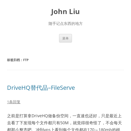
跳
至
John Liu
正
文
随手记点东西的地方
菜单
标签归档：
FTP
DriveHQ替代品–FileServe
1条回复
之前是打算拿DriveHQ做备份空间，一直速也还好，只是最近上
去看了下发现每个文件都只有50M，就觉得很奇怪了，不会每天
都那么整齐吧。冲到vps上看到每个文件都在170～180mb的样