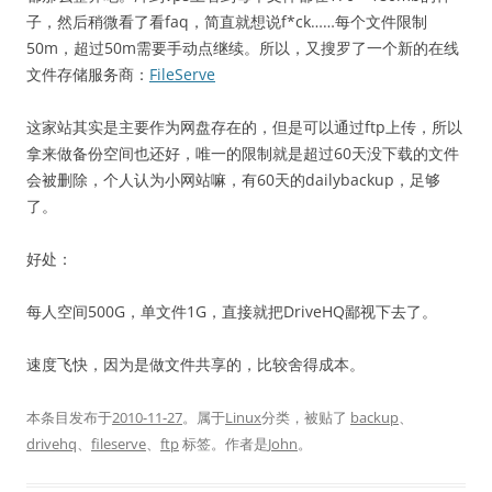
子，然后稍微看了看faq，简直就想说f*ck……每个文件限制
50m，超过50m需要手动点继续。所以，又搜罗了一个新的在线
文件存储服务商：
FileServe
这家站其实是主要作为网盘存在的，但是可以通过ftp上传，所以
拿来做备份空间也还好，唯一的限制就是超过60天没下载的文件
会被删除，个人认为小网站嘛，有60天的dailybackup，足够
了。
好处：
每人空间500G，单文件1G，直接就把DriveHQ鄙视下去了。
速度飞快，因为是做文件共享的，比较舍得成本。
本条目发布于
2010-11-27
。属于
Linux
分类，被贴了
backup
、
drivehq
、
fileserve
、
ftp
标签。
作者是
John
。