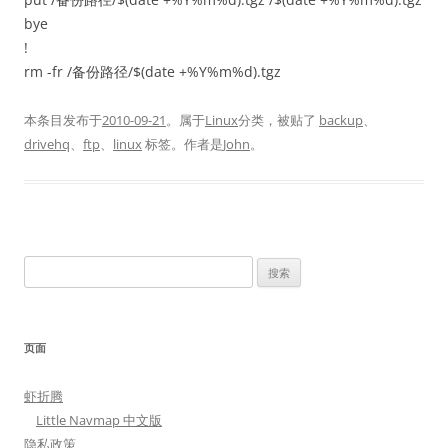
bye
!
rm -fr /备份路径/$(date +%Y%m%d).tgz
本条目发布于
2010-09-21
。属于
Linux
分类，被贴了
backup
、
drivehq
、
ftp
、
linux
标签。
作者是
John
。
搜
索：
页面
虾折腾
Little Navmap 中文版
隐私政策