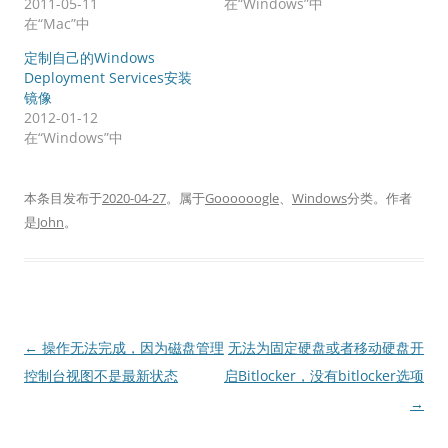
2011-05-11
在“Windows”中
在“Mac”中
定制自己的Windows
Deployment Services安装
镜像
2012-01-12
在“Windows”中
本条目发布于
2020-04-27
。属于
Goooooogle
、
Windows
分类。
作者
是
John
。
文
←
操作无法完成，因为磁盘管理
无法为固定硬盘或者移动硬盘开
章
控制台视图不是最新状态
启Bitlocker，没有bitlocker选项
导
→
航