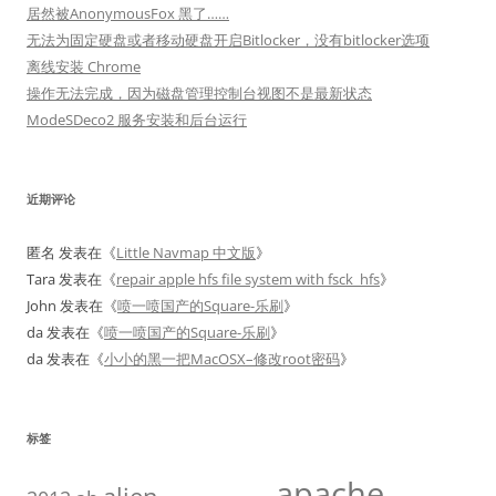
居然被AnonymousFox 黑了……
无法为固定硬盘或者移动硬盘开启Bitlocker，没有bitlocker选项
离线安装 Chrome
操作无法完成，因为磁盘管理控制台视图不是最新状态
ModeSDeco2 服务安装和后台运行
近期评论
匿名
发表在《
Little Navmap 中文版
》
Tara
发表在《
repair apple hfs file system with fsck_hfs
》
John
发表在《
喷一喷国产的Square-乐刷
》
da
发表在《
喷一喷国产的Square-乐刷
》
da
发表在《
小小的黑一把MacOSX–修改root密码
》
标签
apache