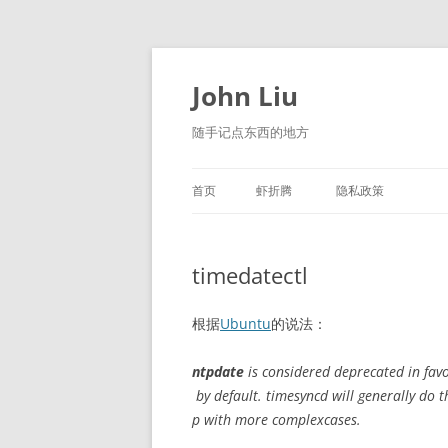
跳
至
正
John Liu
文
随手记点东西的地方
首页
虾折腾
隐私政策
LITTLE NAVMAP 中文版
timedatectl
根据
Ubuntu
的说法：
ntpdate
is considered
deprecated
in fav
by
default. timesyncd will generally do t
p
with
more
complex
cases.