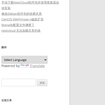
手动下载NextCloud软件包并使用更新器自
动安装
修改Debian软件包的依赖关系
CentOS VM@Hyper-v磁盘扩容
Mariadb配置文件挪窝了
nextcloud 无法加载共享列表
翻译
Powered by
Translate
搜
索：
近期文章