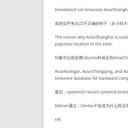
timedatectl set-timezone Asia/Shangh
虽然似乎有点ZZ不正确的样子（从小到
The reason why Asia/Shanghai is used 
populous location in the zone.
印象中以前折腾Ubuntu时候还有Asia/Cho
Asia/Kashgar, Asia/Chongqing, and Asia
timezone database for backward compa
重启：systemctl restart systemd-time
Debian通过，Centos不知道为什么死
ref: