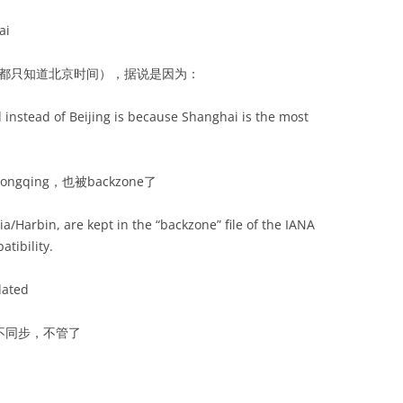
ai
大都只知道北京时间），据说是因为：
instead of Beijing is because Shanghai is the most
ngqing，也被backzone了
/Harbin, are kept in the “backzone” file of the IANA
tibility.
dated
活不同步，不管了