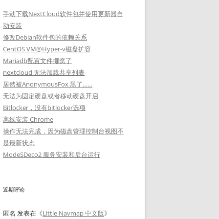
手动下载NextCloud软件包并使用更新器自
动安装
修改Debian软件包的依赖关系
CentOS VM@Hyper-v磁盘扩容
Mariadb配置文件挪窝了
nextcloud 无法加载共享列表
居然被AnonymousFox 黑了……
无法为固定硬盘或者移动硬盘开启
Bitlocker，没有bitlocker选项
离线安装 Chrome
操作无法完成，因为磁盘管理控制台视图不
是最新状态
ModeSDeco2 服务安装和后台运行
近期评论
匿名
发表在《
Little Navmap 中文版
》