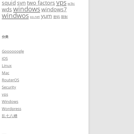
vps
squid
svn
two factors
w3tc
windows
wds
windows7
windwos
yum
xo.net
密码
限制
分类
Goooooogle
iOS
Linux
Mac
RouterOS
Security
vps
Windows
Wordpress
乱七八糟