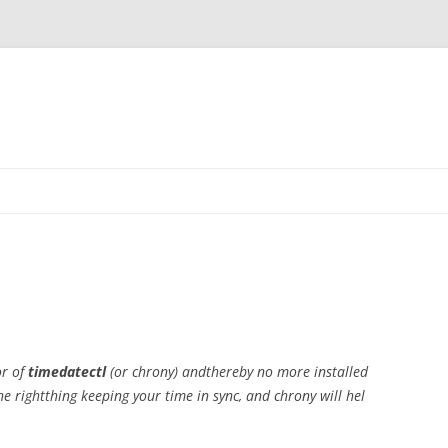
or of
timedatectl
(or chrony) and
thereby
no
more
installed
he right
thing
keeping
your
time
in
sync,
and
chrony
will hel