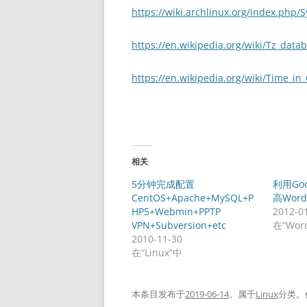
https://wiki.archlinux.org/index.php
https://en.wikipedia.org/wiki/Tz_data
https://en.wikipedia.org/wiki/Time_in
相关
5分钟完成配置
利用Goog
CentOS+Apache+MySQL+P
高Wor
HP5+Webmin+PPTP
2012-0
VPN+Subversion+etc
在“Wor
2010-11-30
在“Linux”中
本条目发布于
2019-06-14
。属于
Linux
分类。