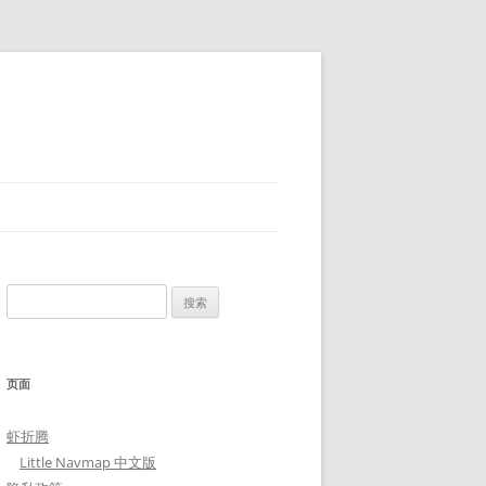
搜
索：
页面
虾折腾
Little Navmap 中文版