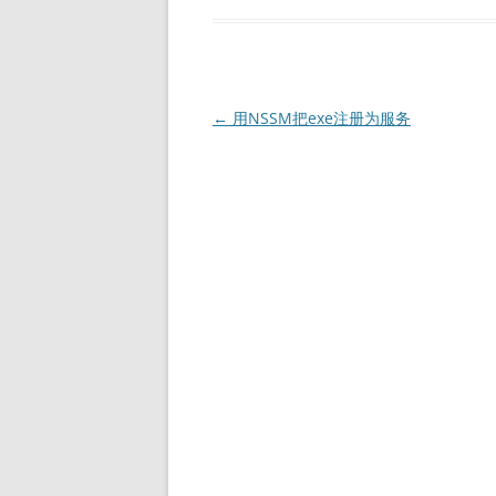
文
←
用NSSM把exe注册为服务
章
导
航