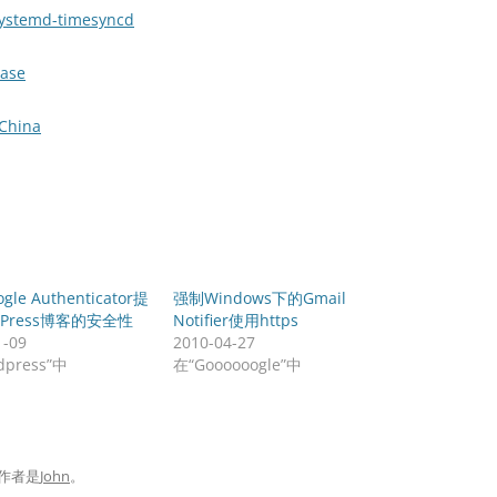
/Systemd-timesyncd
base
_China
le Authenticator提
强制Windows下的Gmail
dPress博客的安全性
Notifier使用https
1-09
2010-04-27
dpress”中
在“Goooooogle”中
作者是
John
。