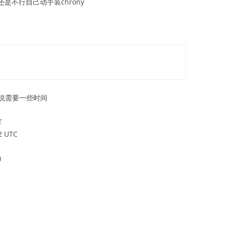
还是不行自己动手装chrony
说需要一些时间
T
52 UTC
)