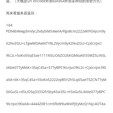
题。（大概是url encode外加base64外加某种别的加密方式）
再来看服务器返回：
1d4
PD94bWwgdmVyc2lvbj0iMS4wIiA/Pgo8cm22224KPGVycm9y
X2NvZGU+LTgwMDAwNTY8L2Vycm9yX2NvZGU+CjxlcnJvcl
9tc2c+5oKo55qE5ae1111N5LiO6ZO26KGM6aKE55WZ5LiN5L
iA6Ie077yM6K+35qC45a+577yBPC9lcnJvcl9tc2c+CjxlcnJvcl90
aXA+6K+35qC45a+55oKo52222oyB5Y2h5Lq65aeT5ZCN77yM
56Gu5L+d5LiO5q33332h5byA5oi35L+h5oGv5LiA6Ie077yBPC
9lcnJvcl90aXA+4444ZXR1cm5fbW9iaWxlPjEyMzQ1Njc4OTAx