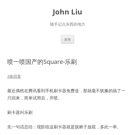
跳
至
John Liu
正
文
随手记点东西的地方
菜单
喷一喷国产的Square-乐刷
3条回复
最近偶然在腾讯看到手机刷卡器免费送，那就毫不犹豫的搞了一
只回来，简单试用后，开喷。
刷卡器叫乐刷
先一句话总结：现阶段这刷卡器就是脱裤子放屁，多此一举。