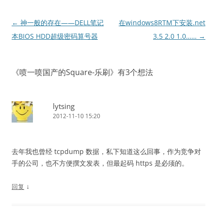
文
←
神一般的存在——DELL笔记
在windows8RTM下安装.net
章
本BIOS HDD超级密码算号器
3.5 2.0 1.0……
→
导
航
《
喷一喷国产的Square-乐刷
》有3个想法
lytsing
2012-11-10 15:20
去年我也曾经 tcpdump 数据，私下知道这么回事，作为竞争对
手的公司，也不方便撰文发表，但最起码 https 是必须的。
↓
回复