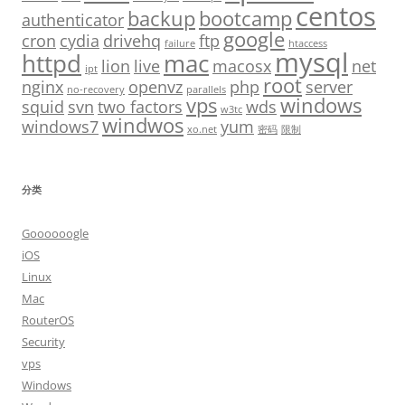
centos
backup
bootcamp
authenticator
google
cron
cydia
drivehq
ftp
failure
htaccess
mysql
httpd
mac
lion
live
macosx
net
ipt
root
nginx
openvz
php
server
no-recovery
parallels
vps
windows
squid
svn
two factors
wds
w3tc
windwos
windows7
yum
xo.net
密码
限制
分类
Goooooogle
iOS
Linux
Mac
RouterOS
Security
vps
Windows