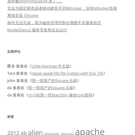
居然被AnonymousFox 黑了……
无法为固定硬盘或者移动硬盘开启Bitlocker，没有bitlocker选项
离线安装 Chrome
操作无法完成，因为磁盘管理控制台视图不是最新状态
ModeSDeco2 服务安装和后台运行
近期评论
匿名
发表在《
Little Navmap 中文版
》
Tara
发表在《
repair apple hfs file system with fsck_hfs
》
John
发表在《
喷一喷国产的Square-乐刷
》
da
发表在《
喷一喷国产的Square-乐刷
》
da
发表在《
小小的黑一把MacOSX–修改root密码
》
标签
apache
alien
2012
ab
alienlayer
alienvps