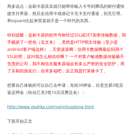
再多说点：这刷卡器其实就只能帮你输入卡号到腾讯的财付通快
捷支付界面，然后走信用卡或借记卡无卡支付通道，别无它用。
和square比起来简直就不是一个时代的东西。
特别提醒：这刷卡器的软件号称经过SSL或SET加密传输数据，我
手贱抓了一把包（见文末），竟然是HTTP明文传输（至少是
android客户端这样），天雷滚滚啊，信用卡数据啊最起码用个
SSL好吧，这叫我怎么相信你啊？ 一个对客户敏感数据传输极不
负责的公司，我不相信在服务器端会有多么严密的安全防护，用
了乐刷的朋友们，自求多福吧，反正我是打算换卡了。
想要自己体验的可以自己去申请，先给39押金，任意交易3笔后
返还押金（给自己充3笔10元话费足矣）：
http://www.yeahka.com/yajinhuodong.html
下面开始正文