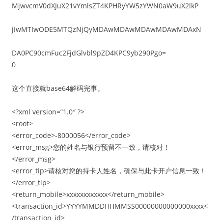
MjwvcmV0dXJuX21vYmlsZT4KPHRyYW5zYWN0aW9uX2lkP
jIwMTIwODE5MTQzNjQyMDAwMDAwMDAwMDAwMDAxN
DA0PC90cmFuc2FjdGlvbl9pZD4KPC9yb290Pgo=
0
这个直接就base64解码完事。
<?xml version=”1.0″ ?>
<root>
<error_code>-8000056</error_code>
<error_msg>您的姓名与银行预留不一致，请核对！
</error_msg>
<error_tip>请核对您的持卡人姓名，确保与此卡开户信息一致！
</error_tip>
<return_mobile>xxxxxxxxxxxx</return_mobile>
<transaction_id>YYYYMMDDHHMMSS00000000000000xxxx<
/transaction_id>