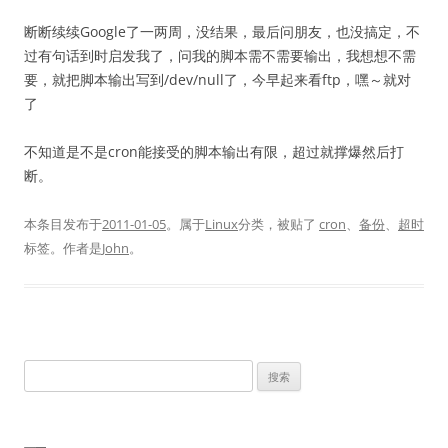
断断续续Google了一两周，没结果，最后问朋友，也没搞定，不
过有句话到时启发我了，问我的脚本需不需要输出，我想想不需
要，就把脚本输出写到/dev/null了，今早起来看ftp，嘿～就对
了
不知道是不是cron能接受的脚本输出有限，超过就撑爆然后打
断。
本条目发布于
2011-01-05
。属于
Linux
分类，被贴了
cron
、
备份
、
超时
标签。
作者是
John
。
搜
索：