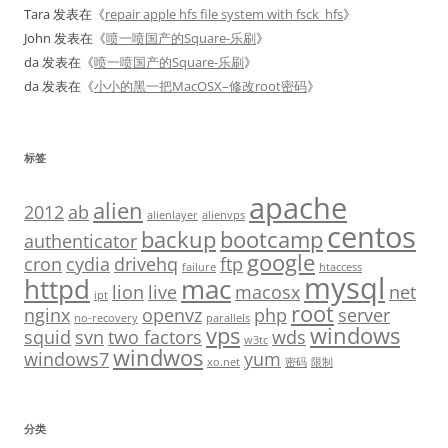
Tara
发表在《
repair apple hfs file system with fsck_hfs
》
John
发表在《
喷一喷国产的Square-乐刷
》
da
发表在《
喷一喷国产的Square-乐刷
》
da
发表在《
小小的黑一把MacOSX–修改root密码
》
标签
apache
alien
2012
ab
alienlayer
alienvps
centos
backup
bootcamp
authenticator
google
cron
cydia
drivehq
ftp
failure
htaccess
mysql
httpd
mac
lion
live
macosx
net
ipt
root
nginx
openvz
php
server
no-recovery
parallels
vps
windows
squid
svn
two factors
wds
w3tc
windwos
windows7
yum
xo.net
密码
限制
分类