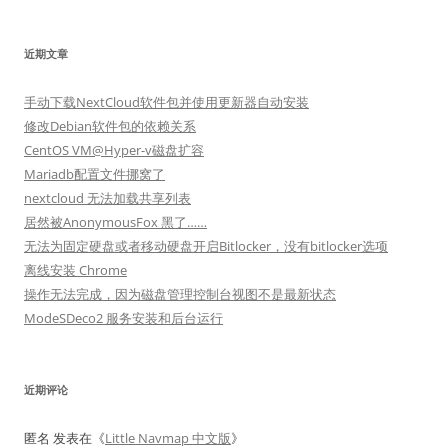
近期文章
手动下载NextCloud软件包并使用更新器自动安装
修改Debian软件包的依赖关系
CentOS VM@Hyper-v磁盘扩容
Mariadb配置文件挪窝了
nextcloud 无法加载共享列表
居然被AnonymousFox 黑了……
无法为固定硬盘或者移动硬盘开启Bitlocker，没有bitlocker选项
离线安装 Chrome
操作无法完成，因为磁盘管理控制台视图不是最新状态
ModeSDeco2 服务安装和后台运行
近期评论
匿名
发表在《
Little Navmap 中文版
》