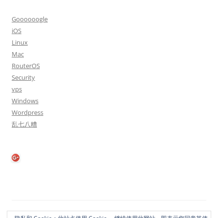
Goooooogle
iOS
Linux
Mac
RouterOS
Security
vps
Windows
Wordpress
乱七八糟
隐私政策
自豪地采用WordPress