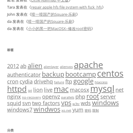
匿名
发表在《
Little Navmap 中文版
》
Tara
发表在《
repair apple hfs file system with fsck_hfs
》
John
发表在《
喷一喷国产的Square-乐刷
》
da
发表在《
喷一喷国产的Square-乐刷
》
da
发表在《
小小的黑一把MacOSX–修改root密码
》
标签
apache
alien
2012
ab
alienlayer
alienvps
centos
backup
bootcamp
authenticator
google
cron
cydia
drivehq
ftp
failure
htaccess
mysql
httpd
mac
lion
live
macosx
net
ipt
root
nginx
openvz
php
server
no-recovery
parallels
vps
windows
squid
svn
two factors
wds
w3tc
windwos
windows7
yum
xo.net
密码
限制
分类