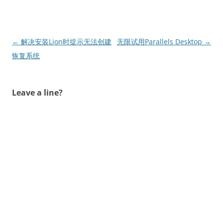
文
←
解决安装Lion时提示无法创建
无限试用Parallels Desktop
→
章
恢复系统
导
航
Leave a line?