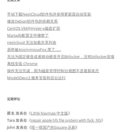
手动下载NextCloud软件包并使用更新器自动安装
修改Debian软件包的依赖关系
CentOS VM@Hyper-v磁盘扩容
Mariadb配置文件挪窝了
nextcloud 无法加载共享列表
居然被AnonymousFox 黑了……
无法为固定硬盘或者移动硬盘开启Bitlocker，没有bitlocker选项
离线安装 Chrome
操作无法完成，因为磁盘管理控制台视图不是最新状态
ModeSDeco2 服务安装和后台运行
近期评论
匿名
发表在《
Little Navmap 中文版
》
Tara
发表在《
repair apple hfs file system with fsck_hfs
》
John
发表在《
喷一喷国产的Square-乐刷
》