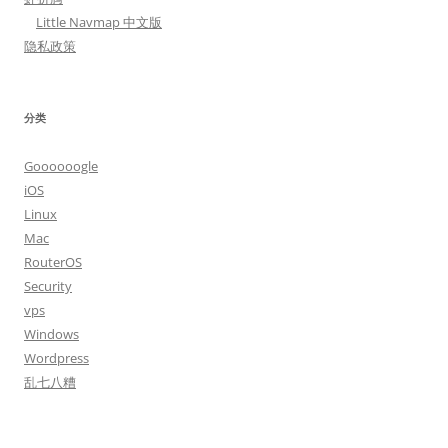
Little Navmap 中文版
隐私政策
分类
Goooooogle
iOS
Linux
Mac
RouterOS
Security
vps
Windows
Wordpress
乱七八糟