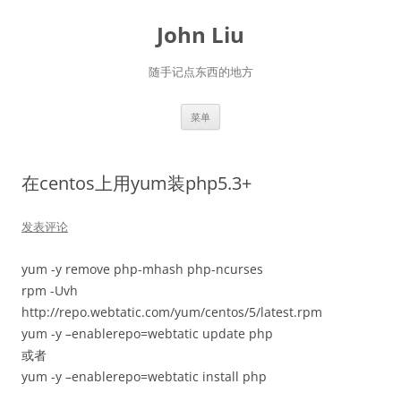
跳
至
John Liu
正
文
随手记点东西的地方
菜单
在centos上用yum装php5.3+
发表评论
yum -y remove php-mhash php-ncurses
rpm -Uvh
http://repo.webtatic.com/yum/centos/5/latest.rpm
yum -y –enablerepo=webtatic update php
或者
yum -y –enablerepo=webtatic install php