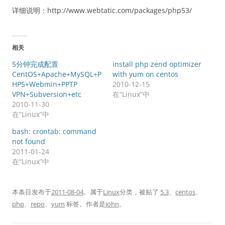
详细说明：http://www.webtatic.com/packages/php53/
相关
5分钟完成配置
install php zend optimizer
CentOS+Apache+MySQL+P
with yum on centos
HP5+Webmin+PPTP
2010-12-15
VPN+Subversion+etc
在“Linux”中
2010-11-30
在“Linux”中
bash: crontab: command
not found
2011-01-24
在“Linux”中
本条目发布于
2011-08-04
。属于
Linux
分类，被贴了
5.3
、
centos
、
php
、
repo
、
yum
标签。
作者是
John
。