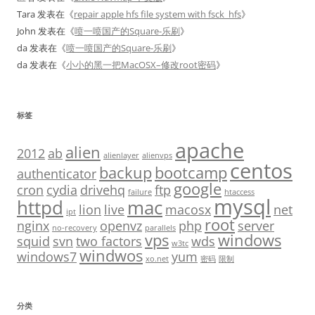
Tara
发表在《
repair apple hfs file system with fsck_hfs
》
John
发表在《
喷一喷国产的Square-乐刷
》
da
发表在《
喷一喷国产的Square-乐刷
》
da
发表在《
小小的黑一把MacOSX–修改root密码
》
标签
apache
alien
2012
ab
alienlayer
alienvps
centos
backup
bootcamp
authenticator
google
cron
cydia
drivehq
ftp
failure
htaccess
mysql
httpd
mac
lion
live
macosx
net
ipt
root
nginx
openvz
php
server
no-recovery
parallels
vps
windows
squid
svn
two factors
wds
w3tc
windwos
windows7
yum
xo.net
密码
限制
分类