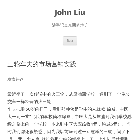
跳
至
John Liu
正
文
随手记点东西的地方
菜单
三轮车夫的市场营销实践
发表评论
最近坐了一次传说中的火三轮，从犀浦回学校，遇到了一个像公
交车一样经营的火三轮
车夫40到50岁的样子，看到那种像是学生的人就喊“锦城、中医
大一元一乘”（我的学校简称锦城，中医大是从犀浦到我们学校必
经之路上的一个学校，本来到中医大应该收4元，锦城6元）。当
时我们都还很疑惑，因为我以前坐到过一回这样的三轮，问了下
“是一元一个人麻”就拉着那个哈的就坐上去了，上车以后就看到