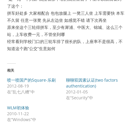
了这个：
拼车好处多 大家相配合 包包放腿上 一凳三人坐 上车需要快 本车
不久留 任意一张凳 先从左边坐 如感觉不错 请下次再坐
原来坐这个三轮得拼车，至少有犀浦、中医大、锦城、这么三个
站，上车收费一元，不管坐到哪
经常看到学校门口的三轮车排了很长的队，上座率不是很高，不
知道这个跑“公交”生意如何
相关
喷一喷国产的Square-乐刷
聊聊双因素认证(two factors
2012-08-19
authentication)
在“乱七八糟”中
2012-01-05
在“Security”中
WLM初体验
2010-11-22
在“Windows”中