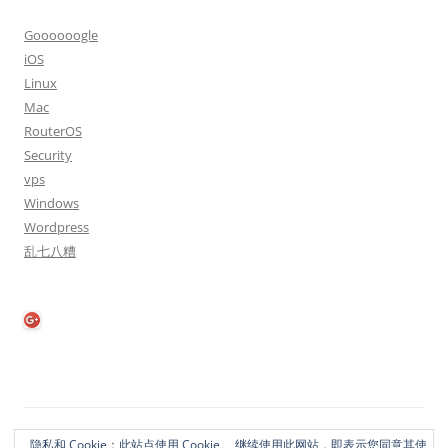
Goooooogle
iOS
Linux
Mac
RouterOS
Security
vps
Windows
Wordpress
乱七八糟
隐私政策
自豪地采用WordPress
隐私和 Cookie：此站点使用 Cookie。 继续使用此网站，即表示您同意其使