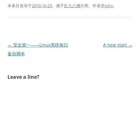
本条目发布于
2010-10-25
。属于
乱七八糟
分类。
作者是
John
。
文
←
安全第一——Linux系统每日
A new start
→
章
备份脚本
导
航
Leave a line?