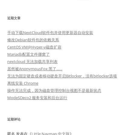
索：
近期文章
手动下载NextCloud软件包并使用更新器自动安装
修改Debian软件包的依赖关系
CentOS VM@Hyper-v磁盘扩容
Mariadb配置文件挪窝了
nextcloud 无法加载共享列表
居然被AnonymousFox 黑了……
无法为固定硬盘或者移动硬盘开启Bitlocker，没有bitlocker选项
离线安装 Chrome
操作无法完成，因为磁盘管理控制台视图不是最新状态
ModeSDeco2 服务安装和后台运行
近期评论
匿名
发表在《
Little Navmap 中文版
》