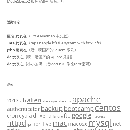
ModeSDeco2 服务安装和后台运行
近期评论
匿名
发表在《
Little Navmap 中文版
》
Tara
发表在《
repair apple hfs file system with fsck_hfs
》
John
发表在《
喷一喷国产的Square-乐刷
》
da
发表在《
喷一喷国产的Square-乐刷
》
da
发表在《
小小的黑一把MacOSX–修改root密码
》
标签
apache
alien
2012
ab
alienlayer
alienvps
centos
backup
bootcamp
authenticator
google
cron
cydia
drivehq
ftp
failure
htaccess
mysql
httpd
mac
lion
live
macosx
net
ipt
root