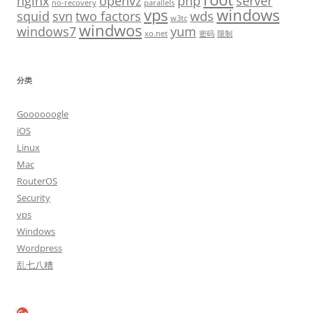
nginx
openvz
php
server
no-recovery
parallels
vps
windows
squid
svn
two factors
wds
w3tc
windwos
windows7
yum
xo.net
密码
限制
分类
Goooooogle
iOS
Linux
Mac
RouterOS
Security
vps
Windows
Wordpress
乱七八糟