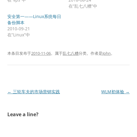
在“乱七八糟”中
安全第一——Linux系统每日
备份脚本
2010-09-21
在“Linux”中
本条目发布于
2010-11-06
。属于
乱七八糟
分类。
作者是
John
。
文
←
三轮车夫的市场营销实践
WLM初体验
→
章
导
Leave a line?
航