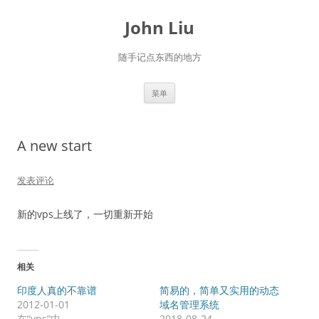
跳
至
John Liu
正
文
随手记点东西的地方
菜单
A new start
发表评论
新的vps上线了，一切重新开始
相关
印度人真的不靠谱
简易的，简单又实用的动态
2012-01-01
域名管理系统
在“vps”中
2018-08-24