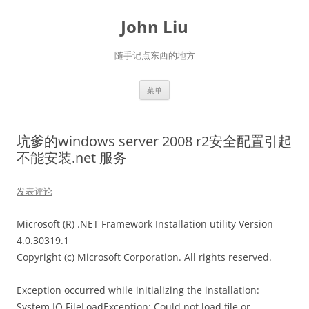
跳
至
John Liu
正
文
随手记点东西的地方
菜单
坑爹的windows server 2008 r2安全配置引起
不能安装.net 服务
发表评论
Microsoft (R) .NET Framework Installation utility Version
4.0.30319.1
Copyright (c) Microsoft Corporation. All rights reserved.
Exception occurred while initializing the installation:
System.IO.FileLoadException: Could not load file or