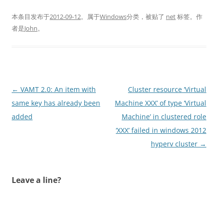
本条目发布于
2012-09-12
。属于
Windows
分类，被贴了
net
标签。
作
者是
John
。
文
←
VAMT 2.0: An item with
Cluster resource ‘Virtual
章
same key has already been
Machine XXX’ of type ‘Virtual
导
added
Machine’ in clustered role
航
‘XXX’ failed in windows 2012
hyperv cluster
→
Leave a line?