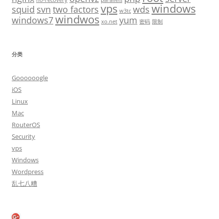
no-recovery
parallels
vps
windows
squid
svn
two factors
wds
w3tc
windwos
windows7
yum
xo.net
密码
限制
分类
Goooooogle
iOS
Linux
Mac
RouterOS
Security
vps
Windows
Wordpress
乱七八糟