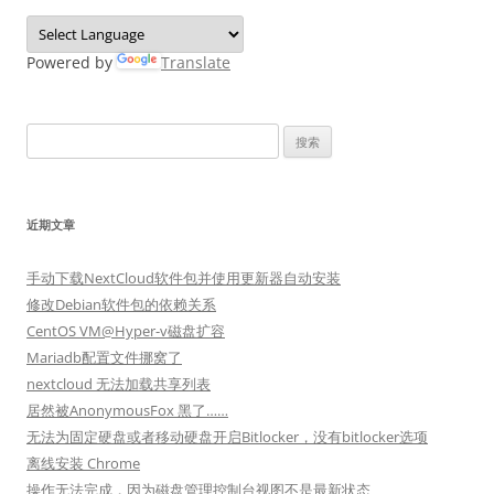
Powered by
Translate
搜
索：
近期文章
手动下载NextCloud软件包并使用更新器自动安装
修改Debian软件包的依赖关系
CentOS VM@Hyper-v磁盘扩容
Mariadb配置文件挪窝了
nextcloud 无法加载共享列表
居然被AnonymousFox 黑了……
无法为固定硬盘或者移动硬盘开启Bitlocker，没有bitlocker选项
离线安装 Chrome
操作无法完成，因为磁盘管理控制台视图不是最新状态