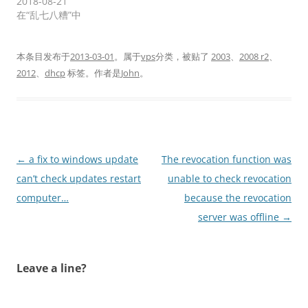
2018-08-21
在“乱七八糟”中
本条目发布于
2013-03-01
。属于
vps
分类，被贴了
2003
、
2008 r2
、
2012
、
dhcp
标签。
作者是
John
。
文
←
a fix to windows update
The revocation function was
章
can’t check updates restart
unable to check revocation
导
computer…
because the revocation
航
server was offline
→
Leave a line?