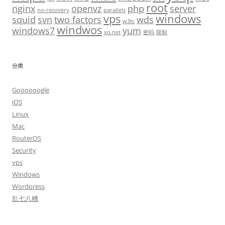
root
nginx
openvz
php
server
no-recovery
parallels
vps
windows
squid
svn
two factors
wds
w3tc
windwos
windows7
yum
xo.net
密码
限制
分类
Goooooogle
iOS
Linux
Mac
RouterOS
Security
vps
Windows
Wordpress
乱七八糟