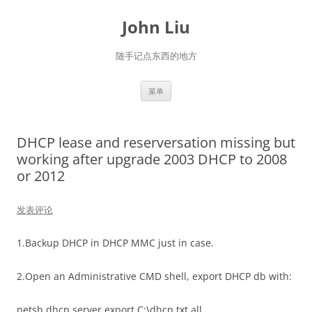
跳
至
John Liu
正
文
随手记点东西的地方
菜单
DHCP lease and reserversation missing but
working after upgrade 2003 DHCP to 2008
or 2012
发表评论
1.Backup DHCP in DHCP MMC just in case.
2.Open an Administrative CMD shell, export DHCP db with:
netsh dhcp server export C:\dhcp.txt all