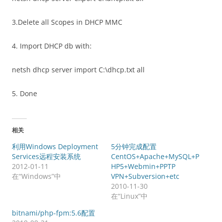
3.Delete all Scopes in DHCP MMC
4. Import DHCP db with:
netsh dhcp server import C:\dhcp.txt all
5. Done
相关
利用Windows Deployment
5分钟完成配置
Services远程安装系统
CentOS+Apache+MySQL+P
2012-01-11
HP5+Webmin+PPTP
在“Windows”中
VPN+Subversion+etc
2010-11-30
在“Linux”中
bitnami/php-fpm:5.6配置