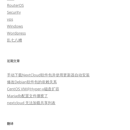
RouterOS
Security
vps
Windows
Wordpress
乱七八糟
近期文章
手动下载NextCloud软件包并使用更新器自动安装
修改Debian软件包的依赖关系
CentOS VM@Hyper-v磁盘扩容
Mariadb配置文件挪窝了
nextcloud 无法加载共享列表
翻译