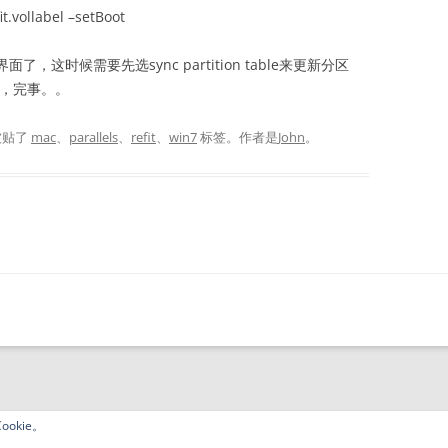
it.vollabel –setBoot
，这时候需要先选sync partition table来更新分区
了，完事。。
被贴了
mac
、
parallels
、
refit
、
win7
标签。
作者是
John
。
okie。