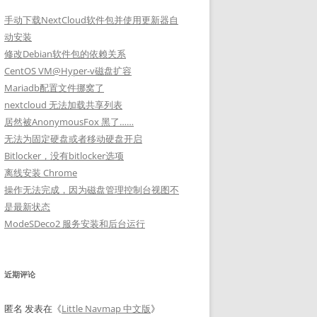
手动下载NextCloud软件包并使用更新器自
动安装
修改Debian软件包的依赖关系
CentOS VM@Hyper-v磁盘扩容
Mariadb配置文件挪窝了
nextcloud 无法加载共享列表
居然被AnonymousFox 黑了……
无法为固定硬盘或者移动硬盘开启
Bitlocker，没有bitlocker选项
离线安装 Chrome
操作无法完成，因为磁盘管理控制台视图不
是最新状态
ModeSDeco2 服务安装和后台运行
近期评论
匿名
发表在《
Little Navmap 中文版
》