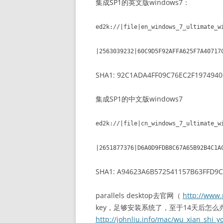
集成SP1的英文版windows7：
ed2k://|file|en_windows_7_ultimate_w
|2563039232|60C9D5F92AFFA625F7A40717
SHA1: 92C1ADA4FF09C76EC2F1974940
集成SP1的中文版windows7
ed2k://|file|cn_windows_7_ultimate_w
|2651877376|D6A0D9FDB8C67A65B92B4C1A
SHA1: A94623A6B572541157B63FFD9
parallels desktop去官网（
http://www.
key，足够安装系统了，至于14天后怎么
http://johnliu.info/mac/wu_xian_shi_y