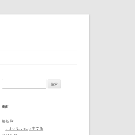
搜
索：
页面
虾折腾
Little Navmap 中文版