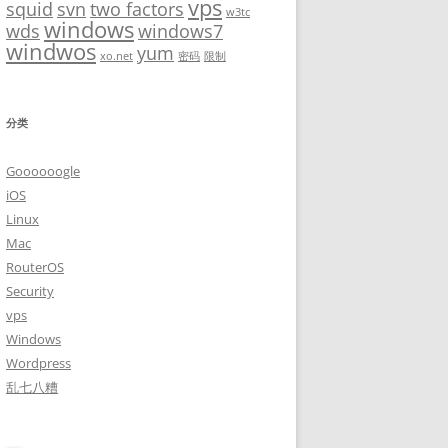
vps
squid
svn
two factors
w3tc
windows
wds
windows7
windwos
yum
xo.net
密码
限制
分类
Goooooogle
iOS
Linux
Mac
RouterOS
Security
vps
Windows
Wordpress
乱七八糟