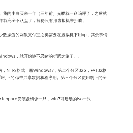
，我的小白买来一年（三年前）光驱就一命呜呼了，之后就
一年就完全不认盘了，搞得只有用虚拟机来折腾。
少数操蛋的网银支付宝之类需要在虚拟机下用xp，其余事情
windows，就开始惨不忍睹的折腾之旅了。。
TFS格式，塞Windows7，第二个分区32G，FAT32格
和虚拟机下的xp中共享数据和程序用。第三个分区使用剩下的全
eopard安装盘镜像一只，win7可启动的iso一只，