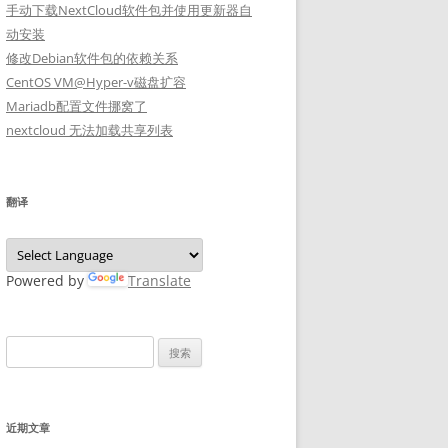
手动下载NextCloud软件包并使用更新器自
动安装
修改Debian软件包的依赖关系
CentOS VM@Hyper-v磁盘扩容
Mariadb配置文件挪窝了
nextcloud 无法加载共享列表
翻译
Powered by
Translate
搜
索：
近期文章