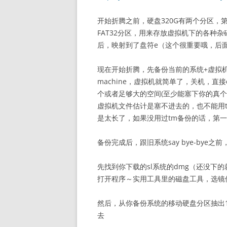
开始折腾之前，硬盘320G有两个分区，第
FAT32分区，用来存放虚拟机下的各种杂碎
后，映射到了盘符e（这个很重要哦，后
现在开始折腾，先备份当前的系统+虚拟机
machine，虚拟机就简单了，关机，直
个或者足够大的空间(至少能塞下你的真个ma
虚拟机文件估计是塞不进去的，也不能用
是太长了，如果没用过tm备份的话，第
备份完成后，跟旧系统say bye-bye
先找到你下载的sl系统的dmg（还没下
打开程序～实用工具里的磁盘工具，选镜像
然后，从你备份系统的移动硬盘分区抽出10
去