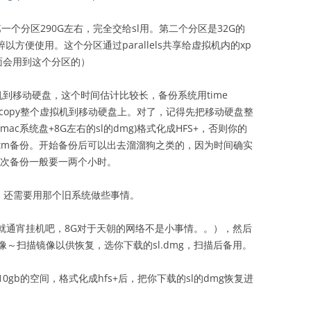
一个分区290G左右，完全交给sl用。第二个分区是32G的
以方便使用。这个分区通过parallels共享给虚拟机内的xp
面会用到这个分区的）
到移动硬盘，这个时间估计比较长，备份系统用time
接copy整个虚拟机到移动硬盘上。对了，记得先把移动硬盘整
c系统盘+8G左右的sl的dmg)格式化成HFS+，否则你的
tm备份。开始备份后可以出去溜溜狗之类的，因为时间确实
一次备份一般要一两个小时。
之前，还需要用那个旧系统做些事情。
的就通宵挂机吧，8G对于天朝的网络不是小事情。。），然后
～扫描镜像以供恢复，选你下载的sl.dmg，扫描后备用。
gb的空间，格式化成hfs+后，把你下载的sl的dmg恢复进