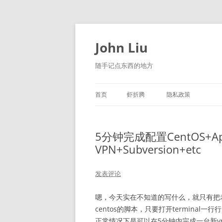
跳
至
正
John Liu
文
随手记点东西的地方
首页
虾折腾
隐私政策
LITTLE NAVMAP 中文版
5分钟完成配置CentOS+Apa
VPN+Subversion+etc
发表评论
嗯，今天实在不知道的写什么，就只有把
centos的脚本，只要打开terminal
正常情况下是可以在5分钟内完成一台新v