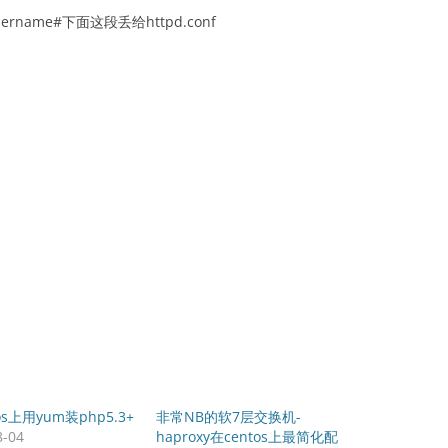
d username#下面这段丢给httpd.conf
os上用yum装php5.3+
非常NB的软7层交换机-
8-04
haproxy在centos上最简化配