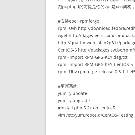
跑poptopd的前提是你的vps是xen架
#安装epel+rpmforge
rpm -Uvh http://download.fedora.red
wget http://dag.wieers.com/rpm/pack
http://quattor.web.lal.in2p3.fr/pac
CentOS-5 http://packages.sw.be/rpmfo
rpm –import RPM-GPG-KEY.dag.txt
rpm –import RPM-GPG-KEY-CentOS-5
rpm -Uhv rpmforge-release-0.5.1-1.el5
#更新系统
yum -y update
yum -y upgrade
#install php 5.2+ on centos5
vim /etc/yum.repos.d/CentOS-Testing