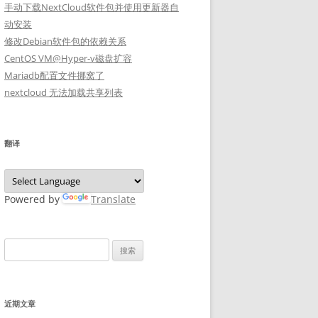
手动下载NextCloud软件包并使用更新器自
动安装
修改Debian软件包的依赖关系
CentOS VM@Hyper-v磁盘扩容
Mariadb配置文件挪窝了
nextcloud 无法加载共享列表
翻译
Powered by
Translate
搜
索：
近期文章