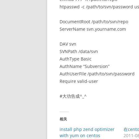
htpasswd -c /path/to/svn/passwor
DocumentRoot /path/to/svn/repo
ServerName svn.yourname.com
DAV svn
SVNPath /data/svn
AuthType Basic
AuthName “Subversion”
AuthUserFile /path/to/svn/password
Require valid-user
#大功告成^_^
相关
install php zend optimizer
在cent
with yum on centos
2011-0