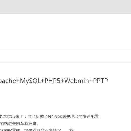
che+MySQL+PHP5+Webmin+PPTP
老本拿出来了：自己折腾了N台vps后整理出的快速配置
一行行的粘进去回车就完事。
ps的配置的，如果遇到非正常情况。。就。。。。。。