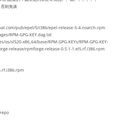
构，否则免谈
hat.com/pub/epel/5/i386/epel-release-5-4.noarch.rpm
ages/RPM-GPG-KEY.dag.txt
kages/os/sl520-x86_64/base/RPM-GPG-KEYs/RPM-GPG-KEY-
rge-release/rpmforge-release-0.5.1-1.el5.rf.i386.rpm
.rf.i386.rpm
.repo