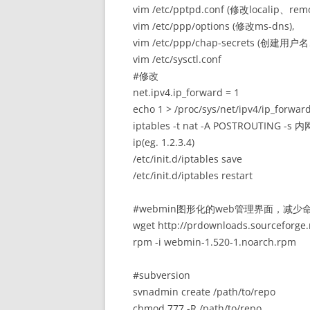
vim /etc/pptpd.conf (修改localip、remo
vim /etc/ppp/options (修改ms-dns),
vim /etc/ppp/chap-secrets (创建
vim /etc/sysctl.conf
#修改
net.ipv4.ip_forward = 1
echo 1 > /proc/sys/net/ipv4/ip_forwar
iptables -t nat -A POSTROUTING -s 
ip(eg. 1.2.3.4)
/etc/init.d/iptables save
/etc/init.d/iptables restart
#webmin图形化的web管理界面，减
wget http://prdownloads.sourceforg
rpm -i webmin-1.520-1.noarch.rpm
#subversion
svnadmin create /path/to/repo
chmod 777 -R /path/to/repo