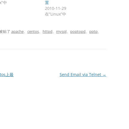
x”中
置
2010-11-29
在“Linux”中
被贴了
apache
、
centos
、
httpd
、
mysql
、
poptopd
、
pptp
、
tos上最
Send Email via Telnet
→