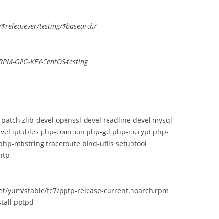
/$releasever/testing/$basearch/
s/RPM-GPG-KEY-CentOS-testing
 patch zlib-devel openssl-devel readline-devel mysql-
devel iptables php-common php-gd php-mcrypt php-
p-mbstring traceroute bind-utils setuptool
ntp
et/yum/stable/fc7/pptp-release-current.noarch.rpm
tall pptpd