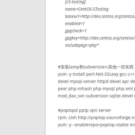
[c5-testing]
name=CentOS-5Testing
baseurl=http://dev.centos.org/centos
enabled=1
gpgcheck=1
gpgkey=http://dev.centos.org/cento
includepkgs=php*
#安装lamp和subversion+其他一些东西
yum -y install perl-Net-SSLeay gcc-c++
devel mysql-server httpd-devel apr-
pear php-mhash php-mysql php-xml ph
mod_dav_svn subversion sqlite-devel 
#poptopd pptp vpn server
rpm -Uvh http://poptop.sourceforge.n
yum -y –enablerepo=poptop-stable ins