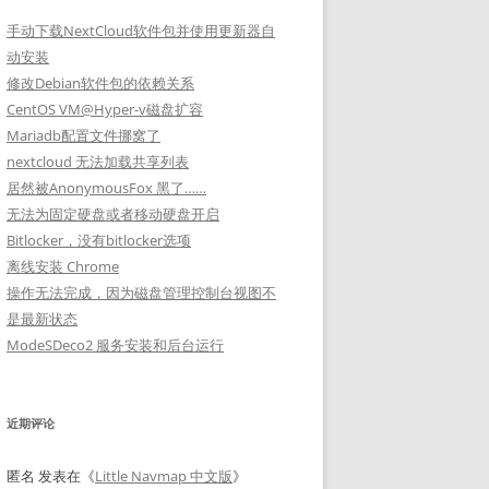
手动下载NextCloud软件包并使用更新器自
动安装
修改Debian软件包的依赖关系
CentOS VM@Hyper-v磁盘扩容
Mariadb配置文件挪窝了
nextcloud 无法加载共享列表
居然被AnonymousFox 黑了……
无法为固定硬盘或者移动硬盘开启
Bitlocker，没有bitlocker选项
离线安装 Chrome
操作无法完成，因为磁盘管理控制台视图不
是最新状态
ModeSDeco2 服务安装和后台运行
近期评论
匿名
发表在《
Little Navmap 中文版
》