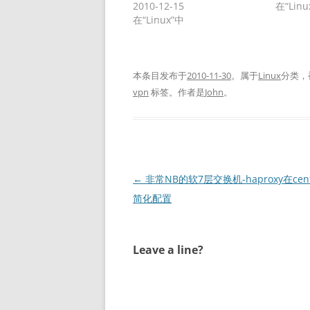
2010-12-15
在“Linu
在“Linux”中
本条目发布于
2010-11-30
。属于
Linux
分类，
vpn
标签。
作者是
John
。
文
←
非常NB的软7层交换机-haproxy在cen
章
简化配置
导
航
Leave a line?