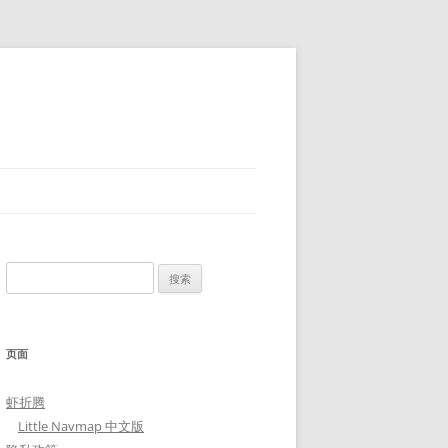
搜
索：
页面
虾折腾
Little Navmap 中文版