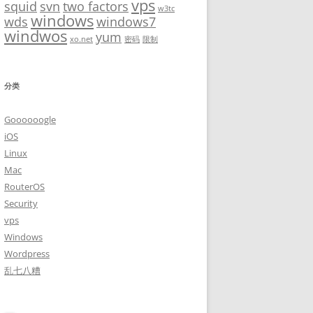
vps
squid
svn
two factors
w3tc
windows
wds
windows7
windwos
yum
xo.net
密码
限制
分类
Goooooogle
iOS
Linux
Mac
RouterOS
Security
vps
Windows
Wordpress
乱七八糟