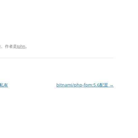
类。
作者是
John
。
建私有
bitnami/php-fpm:5.6配置
→