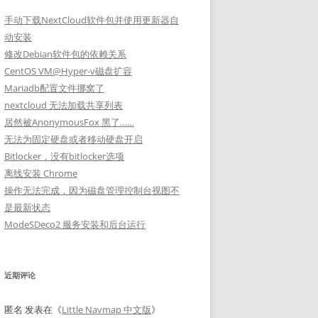
手动下载NextCloud软件包并使用更新器自
动安装
修改Debian软件包的依赖关系
CentOS VM@Hyper-v磁盘扩容
Mariadb配置文件挪窝了
nextcloud 无法加载共享列表
居然被AnonymousFox 黑了……
无法为固定硬盘或者移动硬盘开启
Bitlocker，没有bitlocker选项
离线安装 Chrome
操作无法完成，因为磁盘管理控制台视图不
是最新状态
ModeSDeco2 服务安装和后台运行
近期评论
匿名
发表在《
Little Navmap 中文版
》