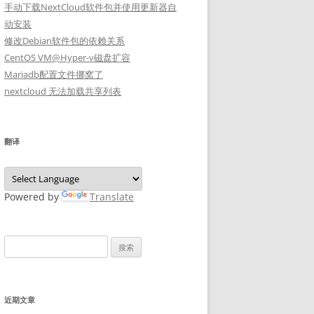
手动下载NextCloud软件包并使用更新器自
动安装
修改Debian软件包的依赖关系
CentOS VM@Hyper-v磁盘扩容
Mariadb配置文件挪窝了
nextcloud 无法加载共享列表
翻译
Powered by
Translate
搜
索：
近期文章