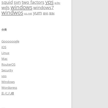
vps
squid
svn
two factors
w3tc
windows
wds
windows7
windwos
yum
xo.net
密码
限制
分类
Goooooogle
iOS
Linux
Mac
RouterOS
Security
vps
Windows
Wordpress
乱七八糟