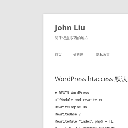
跳
至
正
John Liu
文
随手记点东西的地方
首页
虾折腾
隐私政策
LITTLE NAVMAP 中文版
WordPress htaccess 
# BEGIN WordPress
<IfModule mod_rewrite.c>
RewriteEngine On
RewriteBase /
RewriteRule ^index\.php$ – [L]