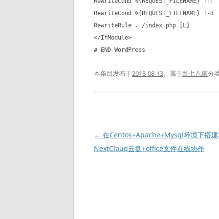
RewriteCond %{REQUEST_FILENAME} !-f
RewriteCond %{REQUEST_FILENAME} !-d
RewriteRule . /index.php [L]
</IfModule>
# END WordPress
本条目发布于
2018-08-13
。属于
乱七八糟
分
文
←
在Centos+Apache+Mysql环境下搭
章
NextCloud云盘+office文件在线协作
导
航