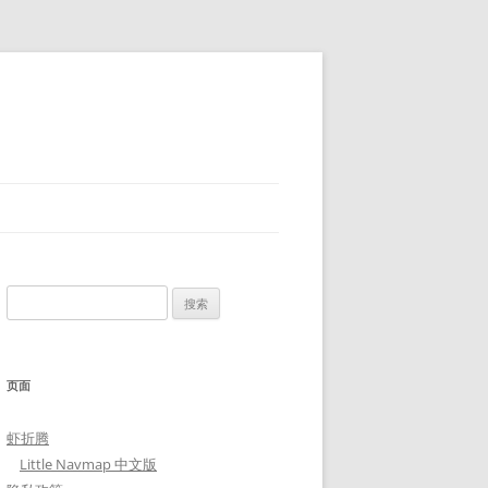
搜
索：
页面
虾折腾
Little Navmap 中文版