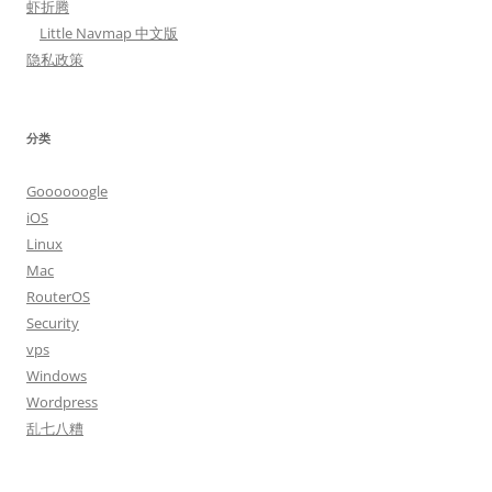
虾折腾
Little Navmap 中文版
隐私政策
分类
Goooooogle
iOS
Linux
Mac
RouterOS
Security
vps
Windows
Wordpress
乱七八糟