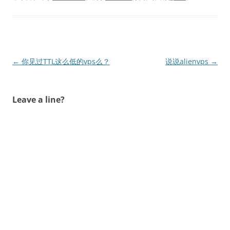
文
←
你见过TTL这么低的vps么？
说说alienvps
→
章
导
Leave a line?
航