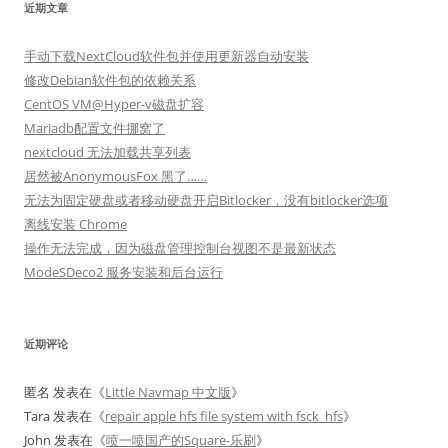
近期文章
手动下载NextCloud软件包并使用更新器自动安装
修改Debian软件包的依赖关系
CentOS VM@Hyper-v磁盘扩容
Mariadb配置文件挪窝了
nextcloud 无法加载共享列表
居然被AnonymousFox 黑了……
无法为固定硬盘或者移动硬盘开启Bitlocker，没有bitlocker选项
离线安装 Chrome
操作无法完成，因为磁盘管理控制台视图不是最新状态
ModeSDeco2 服务安装和后台运行
近期评论
匿名
发表在《
Little Navmap 中文版
》
Tara
发表在《
repair apple hfs file system with fsck_hfs
》
John
发表在《
喷一喷国产的Square-乐刷
》