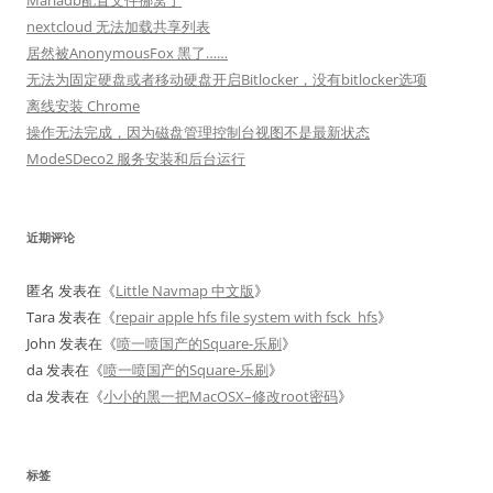
Mariadb配置文件挪窝了
nextcloud 无法加载共享列表
居然被AnonymousFox 黑了……
无法为固定硬盘或者移动硬盘开启Bitlocker，没有bitlocker选项
离线安装 Chrome
操作无法完成，因为磁盘管理控制台视图不是最新状态
ModeSDeco2 服务安装和后台运行
近期评论
匿名
发表在《
Little Navmap 中文版
》
Tara
发表在《
repair apple hfs file system with fsck_hfs
》
John
发表在《
喷一喷国产的Square-乐刷
》
da
发表在《
喷一喷国产的Square-乐刷
》
da
发表在《
小小的黑一把MacOSX–修改root密码
》
标签