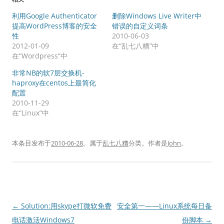
利用Google Authenticator
删除Windows Live Writer中
提高WordPress博客的安全
错误的自定义词条
性
2010-06-03
2012-01-09
在“乱七八糟”中
在“Wordpress”中
非常NB的软7层交换机-
haproxy在centos上最简化
配置
2010-11-29
在“Linux”中
本条目发布于
2010-06-28
。属于
乱七八糟
分类。
作者是
John
。
文
←
Solution:用skype打微软免费
安全第一——Linux系统每日备
章
电话激活Windows7
份脚本
→