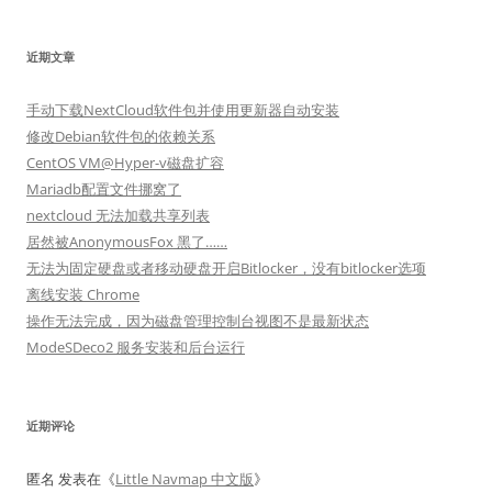
近期文章
手动下载NextCloud软件包并使用更新器自动安装
修改Debian软件包的依赖关系
CentOS VM@Hyper-v磁盘扩容
Mariadb配置文件挪窝了
nextcloud 无法加载共享列表
居然被AnonymousFox 黑了……
无法为固定硬盘或者移动硬盘开启Bitlocker，没有bitlocker选项
离线安装 Chrome
操作无法完成，因为磁盘管理控制台视图不是最新状态
ModeSDeco2 服务安装和后台运行
近期评论
匿名
发表在《
Little Navmap 中文版
》