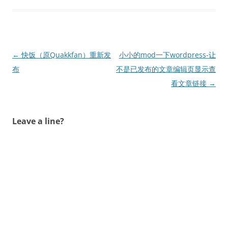
文
←
快饭（原Quakkfan）重新发
小小的mod一下wordpress-让
章
布
不是已发布的文章编辑页显示查
导
看文章链接
→
航
Leave a line?