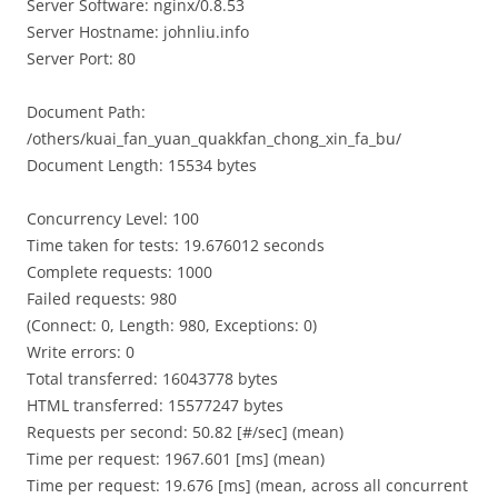
Server Software: nginx/0.8.53
Server Hostname: johnliu.info
Server Port: 80
Document Path:
/others/kuai_fan_yuan_quakkfan_chong_xin_fa_bu/
Document Length: 15534 bytes
Concurrency Level: 100
Time taken for tests: 19.676012 seconds
Complete requests: 1000
Failed requests: 980
(Connect: 0, Length: 980, Exceptions: 0)
Write errors: 0
Total transferred: 16043778 bytes
HTML transferred: 15577247 bytes
Requests per second: 50.82 [#/sec] (mean)
Time per request: 1967.601 [ms] (mean)
Time per request: 19.676 [ms] (mean, across all concurrent