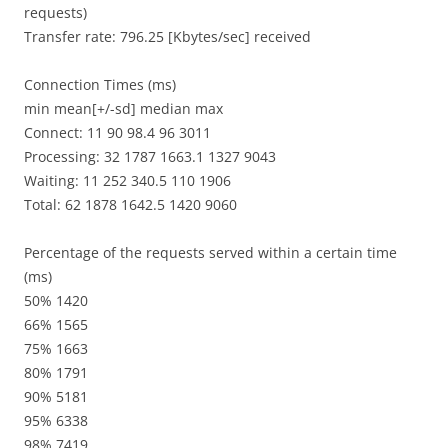
requests)
Transfer rate: 796.25 [Kbytes/sec] received
Connection Times (ms)
min mean[+/-sd] median max
Connect: 11 90 98.4 96 3011
Processing: 32 1787 1663.1 1327 9043
Waiting: 11 252 340.5 110 1906
Total: 62 1878 1642.5 1420 9060
Percentage of the requests served within a certain time
(ms)
50% 1420
66% 1565
75% 1663
80% 1791
90% 5181
95% 6338
98% 7419