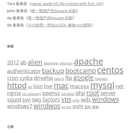
Tara
发表在《
repair apple hfs file system with fsck_hfs
》
John
发表在《
喷一喷国产的Square-乐刷
》
da
发表在《
喷一喷国产的Square-乐刷
》
da
发表在《
小小的黑一把MacOSX–修改root密码
》
标签
apache
alien
2012
ab
alienlayer
alienvps
centos
backup
bootcamp
authenticator
google
cron
cydia
drivehq
ftp
failure
htaccess
mysql
httpd
mac
lion
live
macosx
net
ipt
root
nginx
openvz
php
server
no-recovery
parallels
vps
windows
squid
svn
two factors
wds
w3tc
windwos
windows7
yum
xo.net
密码
限制
分类