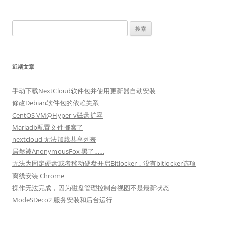
搜
索：
近期文章
手动下载NextCloud软件包并使用更新器自动安装
修改Debian软件包的依赖关系
CentOS VM@Hyper-v磁盘扩容
Mariadb配置文件挪窝了
nextcloud 无法加载共享列表
居然被AnonymousFox 黑了……
无法为固定硬盘或者移动硬盘开启Bitlocker，没有bitlocker选项
离线安装 Chrome
操作无法完成，因为磁盘管理控制台视图不是最新状态
ModeSDeco2 服务安装和后台运行