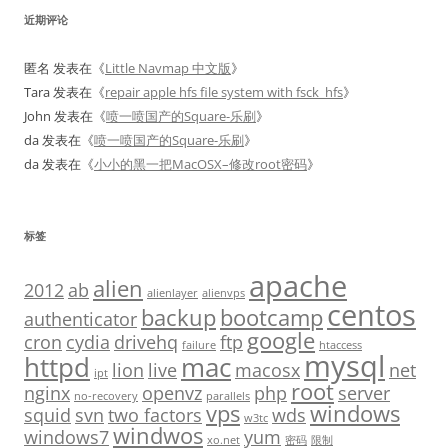
近期评论
匿名
发表在《
Little Navmap 中文版
》
Tara
发表在《
repair apple hfs file system with fsck_hfs
》
John
发表在《
喷一喷国产的Square-乐刷
》
da
发表在《
喷一喷国产的Square-乐刷
》
da
发表在《
小小的黑一把MacOSX–修改root密码
》
标签
apache
alien
2012
ab
alienlayer
alienvps
centos
backup
bootcamp
authenticator
google
cron
cydia
drivehq
ftp
failure
htaccess
mysql
httpd
mac
lion
live
macosx
net
ipt
root
nginx
openvz
php
server
no-recovery
parallels
vps
windows
squid
svn
two factors
wds
w3tc
windwos
windows7
yum
xo.net
密码
限制