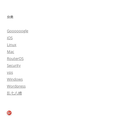
分类
Goooooogle
iOS
Linux
Mac
RouterOS
Security
vps
Windows
Wordpress
乱七八糟