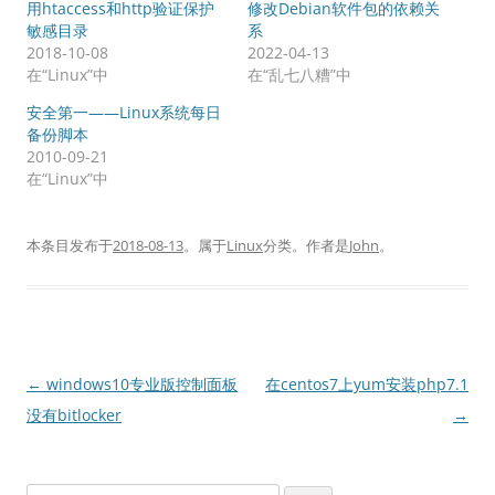
用htaccess和http验证保护
修改Debian软件包的依赖关
敏感目录
系
2018-10-08
2022-04-13
在“Linux”中
在“乱七八糟”中
安全第一——Linux系统每日
备份脚本
2010-09-21
在“Linux”中
本条目发布于
2018-08-13
。属于
Linux
分类。
作者是
John
。
文
←
windows10专业版控制面板
在centos7上yum安装php7.1
章
没有bitlocker
→
导
航