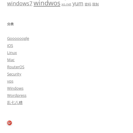
windwos
windows7
yum
xo.net
密码
限制
分类
Goooooogle
iOS
Linux
Mac
RouterOS
Security
vps
Windows
Wordpress
乱七八糟