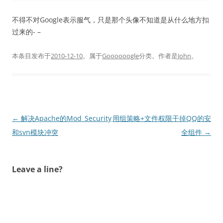
不得不对Google表示服气，只是那个头像不知道是从什么地方扣
过来的- –
本条目发布于
2010-12-10
。属于
Goooooogle
分类。
作者是
John
。
文
←
解决Apache的Mod_Security
用组策略+文件权限干掉QQ的安
章
和svn模块冲突
全组件
→
导
航
Leave a line?