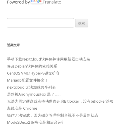
Powered by
Translate
搜
索：
近期文章
手动下载NextCloud软件包并使用更新器自动安装
修改Debian软件包的依赖关系
CentOS VM@Hyper-v磁盘扩容
Mariadb配置文件挪窝了
nextcloud 无法加载共享列表
居然被AnonymousFox 黑了……
无法为固定硬盘或者移动硬盘开启Bitlocker，没有bitlocker选项
离线安装 Chrome
操作无法完成，因为磁盘管理控制台视图不是最新状态
ModeSDeco2 服务安装和后台运行