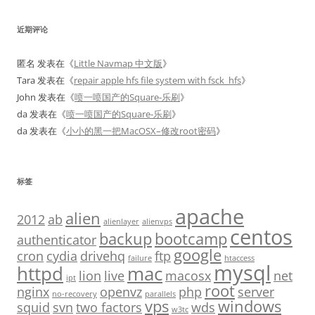
近期评论
匿名
发表在《
Little Navmap 中文版
》
Tara
发表在《
repair apple hfs file system with fsck_hfs
》
John
发表在《
喷一喷国产的Square-乐刷
》
da
发表在《
喷一喷国产的Square-乐刷
》
da
发表在《
小小的黑一把MacOSX–修改root密码
》
标签
apache
alien
2012
ab
alienlayer
alienvps
centos
backup
bootcamp
authenticator
google
cron
cydia
drivehq
ftp
failure
htaccess
mysql
httpd
mac
lion
live
macosx
net
ipt
root
nginx
openvz
php
server
no-recovery
parallels
vps
windows
squid
svn
two factors
wds
w3tc